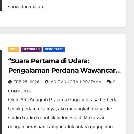
show dan malam…
HOBI
LIFESKILLS
REPORTASE
“Suara Pertama di Udara:
Pengalaman Perdana Wawancara
di RRI Sulawesi Selatan”
FEB 25, 2026
ADIT ANUGRAH PRATAMA
0
COMMENTS
Oleh: Adit Anugrah Pratama Pagi itu terasa berbeda.
Untuk pertama kalinya, aku melangkah masuk ke
studio Radio Republik Indonesia di Makassar
dengan perasaan campur aduk antara gugup dan