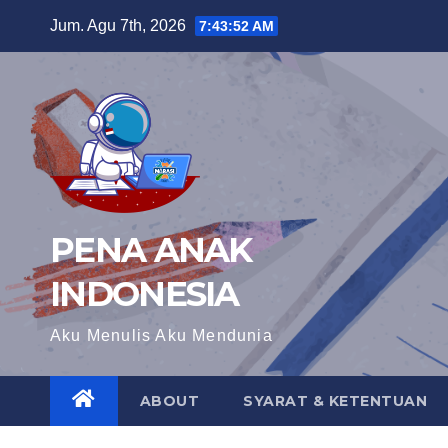
Skip
Jum. Agu 7th, 2026
7:43:53 AM
to
content
PENA ANAK
INDONESIA
Aku Menulis Aku Mendunia
ABOUT
SYARAT & KETENTUAN