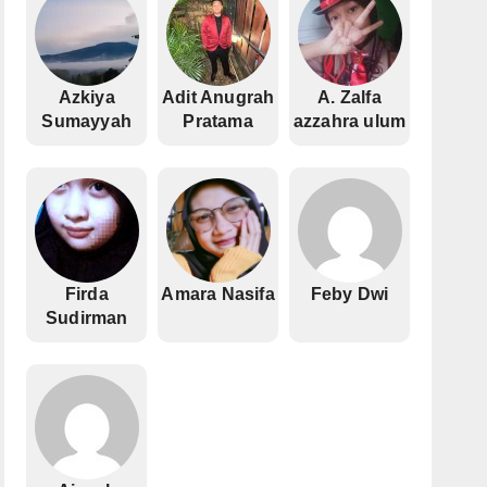
Azkiya
Adit Anugrah
A. Zalfa
Sumayyah
Pratama
azzahra ulum
Firda
Amara Nasifa
Feby Dwi
Sudirman