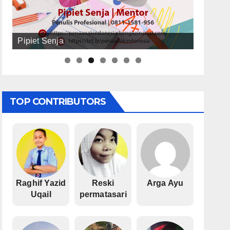
Pipiet Senja
TOP CONTRIBUTORS
Raghif Yazid
Reski
Arga Ayu
Uqail
permatasari