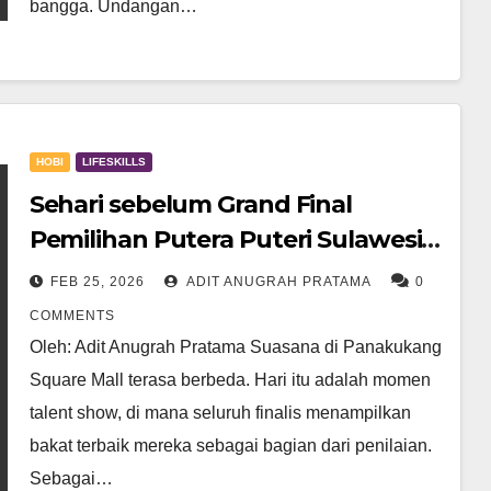
bangga. Undangan…
HOBI
LIFESKILLS
Sehari sebelum Grand Final
Pemilihan Putera Puteri Sulawesi
Selatan 2026
FEB 25, 2026
ADIT ANUGRAH PRATAMA
0
COMMENTS
Oleh: Adit Anugrah Pratama Suasana di Panakukang
Square Mall terasa berbeda. Hari itu adalah momen
talent show, di mana seluruh finalis menampilkan
bakat terbaik mereka sebagai bagian dari penilaian.
Sebagai…