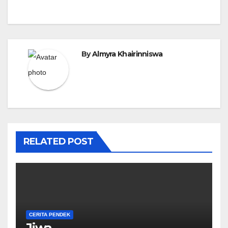
pos
By
Almyra Khairinniswa
RELATED POST
CERITA PENDEK
Jiwa