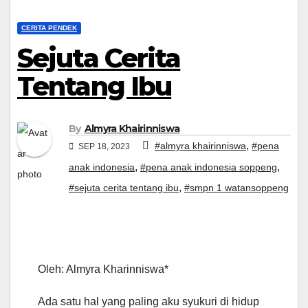
CERITA PENDEK
Sejuta Cerita
Tentang Ibu
By
Almyra Khairinniswa
,
#almyra khairinniswa
#pena
SEP 18, 2023
,
,
anak indonesia
#pena anak indonesia soppeng
,
#sejuta cerita tentang ibu
#smpn 1 watansoppeng
Oleh: Almyra Kharinniswa*
Ada satu hal yang paling aku syukuri di hidup