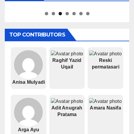
Pipiet Senja
TOP CONTRIBUTORS
Raghif Yazid
Reski
Uqail
permatasari
Anisa Mulyadi
Adit Anugrah
Amara Nasifa
Pratama
Arga Ayu