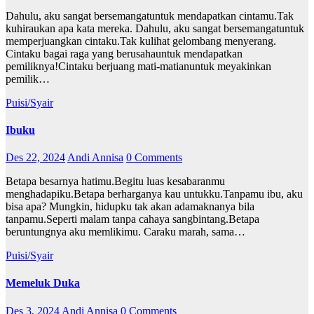
Dahulu, aku sangat bersemangatuntuk mendapatkan cintamu.Tak
kuhiraukan apa kata mereka. Dahulu, aku sangat bersemangatuntuk
memperjuangkan cintaku.Tak kulihat gelombang menyerang.
Cintaku bagai raga yang berusahauntuk mendapatkan
pemiliknya!Cintaku berjuang mati-matianuntuk meyakinkan
pemilik…
Puisi/Syair
Ibuku
Des 22, 2024
Andi Annisa
0 Comments
Betapa besarnya hatimu.Begitu luas kesabaranmu
menghadapiku.Betapa berharganya kau untukku.Tanpamu ibu, aku
bisa apa? Mungkin, hidupku tak akan adamaknanya bila
tanpamu.Seperti malam tanpa cahaya sangbintang.Betapa
beruntungnya aku memlikimu. Caraku marah, sama…
Puisi/Syair
Memeluk Duka
Des 3, 2024
Andi Annisa
0 Comments