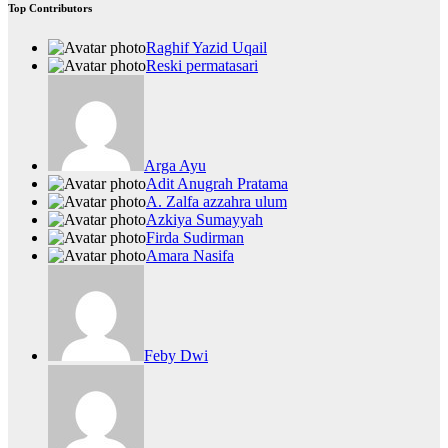
Top Contributors
Raghif Yazid Uqail
Reski permatasari
Arga Ayu
Adit Anugrah Pratama
A. Zalfa azzahra ulum
Azkiya Sumayyah
Firda Sudirman
Amara Nasifa
Feby Dwi