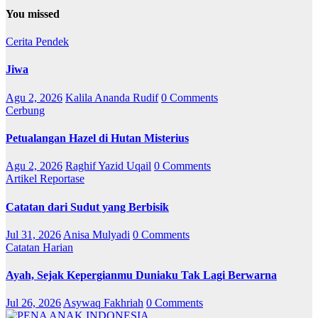
You missed
Cerita Pendek
Jiwa
Agu 2, 2026
Kalila Ananda Rudif
0 Comments
Cerbung
Petualangan Hazel di Hutan Misterius
Agu 2, 2026
Raghif Yazid Uqail
0 Comments
Artikel
Reportase
Catatan dari Sudut yang Berbisik
Jul 31, 2026
Anisa Mulyadi
0 Comments
Catatan Harian
Ayah, Sejak Kepergianmu Duniaku Tak Lagi Berwarna
Jul 26, 2026
Asywaq Fakhriah
0 Comments