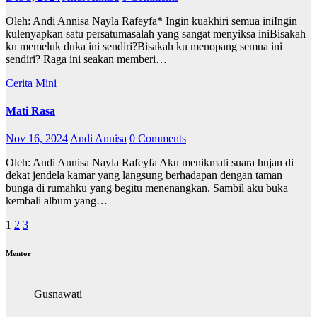
Oleh: Andi Annisa Nayla Rafeyfa* Ingin kuakhiri semua iniIngin
kulenyapkan satu persatumasalah yang sangat menyiksa iniBisakah
ku memeluk duka ini sendiri?Bisakah ku menopang semua ini
sendiri? Raga ini seakan memberi…
Cerita Mini
Mati Rasa
Nov 16, 2024
Andi Annisa
0 Comments
Oleh: Andi Annisa Nayla Rafeyfa Aku menikmati suara hujan di
dekat jendela kamar yang langsung berhadapan dengan taman
bunga di rumahku yang begitu menenangkan. Sambil aku buka
kembali album yang…
Paginasi
1
2
3
pos
Mentor
Gusnawati