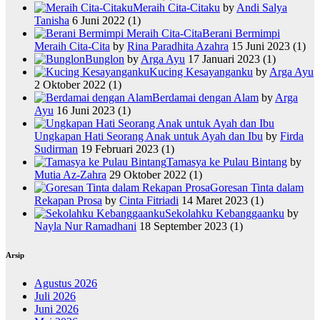
Meraih Cita-Citaku
by
Andi Salya
Tanisha
6 Juni 2022
(1)
Berani Bermimpi
Meraih Cita-Cita
by
Rina Paradhita Azahra
15 Juni 2023
(1)
Bunglon
by
Arga Ayu
17 Januari 2023
(1)
Kucing Kesayanganku
by
Arga Ayu
2 Oktober 2022
(1)
Berdamai dengan Alam
by
Arga
Ayu
16 Juni 2023
(1)
Ungkapan Hati Seorang Anak untuk Ayah dan Ibu
by
Firda
Sudirman
19 Februari 2023
(1)
Tamasya ke Pulau Bintang
by
Mutia Az-Zahra
29 Oktober 2022
(1)
Goresan Tinta dalam
Rekapan Prosa
by
Cinta Fitriadi
14 Maret 2023
(1)
Sekolahku Kebanggaanku
by
Nayla Nur Ramadhani
18 September 2023
(1)
Arsip
Agustus 2026
Juli 2026
Juni 2026