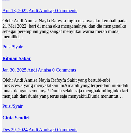
Apr 13, 2025
Andi Annisa
0 Comments
Oleh: Andi Annisa Nayla Rafeyfa Ingin rasanya aku kembali pada
21 Mei 2022, hari di mana aku mengenalnya, dan dia mengenalku
sebagai perempuan yang sangat menyukai warna merah muda,
memiliki…
Puisi/Syair
Ribuan Sabar
Jan 30, 2025
Andi Annisa
0 Comments
Oleh: Andi Annisa Nayla Rafeyfa Sakit yang bertubi-tubi
iniKecewa yang menyakitkan iniAmarah yang terpendam iniSudah
muak dengan semuanya! Dunia selalu saja menghakimiInginku lari
menjauh dari dunia,yang terus saja menyakiti.Dunia menuntut…
Puisi/Syair
Cinta Sendiri
Des 29, 2024
Andi Annisa
0 Comments