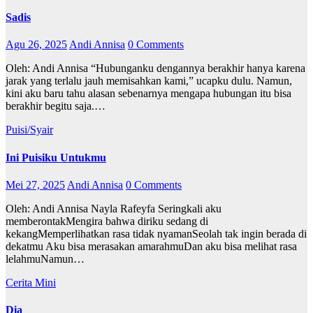
Sadis
Agu 26, 2025
Andi Annisa
0 Comments
Oleh: Andi Annisa “Hubunganku dengannya berakhir hanya karena
jarak yang terlalu jauh memisahkan kami,” ucapku dulu. Namun,
kini aku baru tahu alasan sebenarnya mengapa hubungan itu bisa
berakhir begitu saja.…
Puisi/Syair
Ini Puisiku Untukmu
Mei 27, 2025
Andi Annisa
0 Comments
Oleh: Andi Annisa Nayla Rafeyfa Seringkali aku
memberontakMengira bahwa diriku sedang di
kekangMemperlihatkan rasa tidak nyamanSeolah tak ingin berada di
dekatmu Aku bisa merasakan amarahmuDan aku bisa melihat rasa
lelahmuNamun…
Cerita Mini
Dia