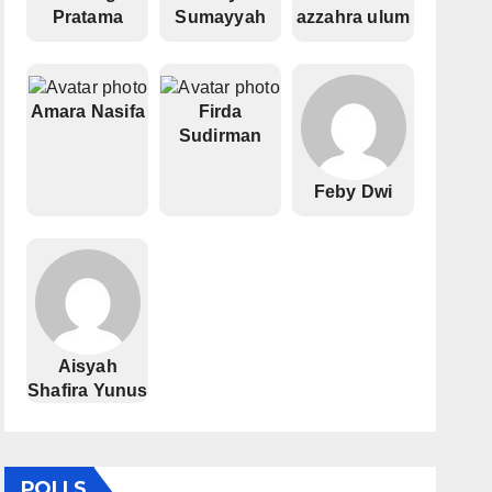
Pratama
Sumayyah
azzahra ulum
Amara Nasifa
Firda
Sudirman
Feby Dwi
Aisyah
Shafira Yunus
POLLS