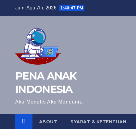
Skip
Jum. Agu 7th, 2026
1:40:48 PM
to
content
PENA ANAK
INDONESIA
Aku Menulis Aku Mendunia
ABOUT
SYARAT & KETENTUAN