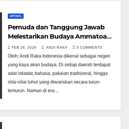
ARTIKEL
Pemuda dan Tanggung Jawab
Melestarikan Budaya Ammatoa
Kajang di Era Modern
FEB 26, 2026
ANDI RAKA
0 COMMENTS
Oleh: Andi Raka Indonesia dikenal sebagai negeri
yang kaya akan budaya. Di setiap daerah terdapat
adat istiadat, bahasa, pakaian tradisional, hingga
nilai-nilai luhur yang diwariskan secara turun-
temurun. Namun di era…