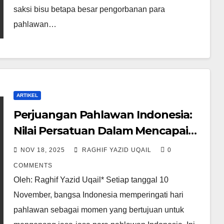
saksi bisu betapa besar pengorbanan para
pahlawan…
ARTIKEL
Perjuangan Pahlawan Indonesia:
Nilai Persatuan Dalam Mencapai
Kemerdekaan
NOV 18, 2025
RAGHIF YAZID UQAIL
0
COMMENTS
Oleh: Raghif Yazid Uqail* Setiap tanggal 10
November, bangsa Indonesia memperingati hari
pahlawan sebagai momen yang bertujuan untuk