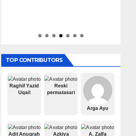
TOP CONTRIBUTORS
Raghif Yazid
Reski
Uqail
permatasari
Arga Ayu
Adit Anugrah
Azkiya
A. Zalfa