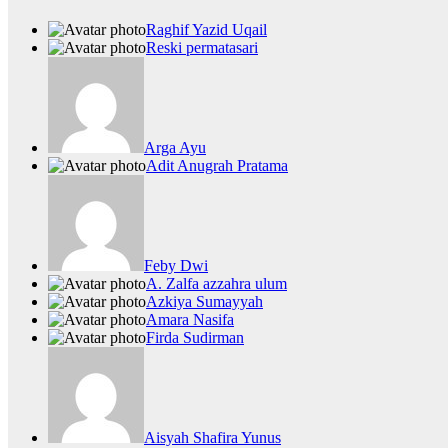
Raghif Yazid Uqail
Reski permatasari
Arga Ayu
Adit Anugrah Pratama
Feby Dwi
A. Zalfa azzahra ulum
Azkiya Sumayyah
Amara Nasifa
Firda Sudirman
Aisyah Shafira Yunus