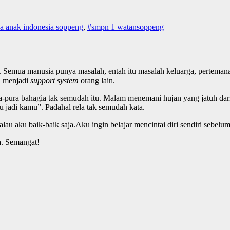
a anak indonesia soppeng
,
#smpn 1 watansoppeng
ng. Semua manusia punya masalah, entah itu masalah keluarga, perteman
lu menjadi
support system
orang lain.
ra-pura bahagia tak semudah itu. Malam menemani hujan yang jatuh da
 jadi kamu”. Padahal rela tak semudah kata.
lau aku baik-baik saja.Aku ingin belajar mencintai diri sendiri sebelum
ga. Semangat!