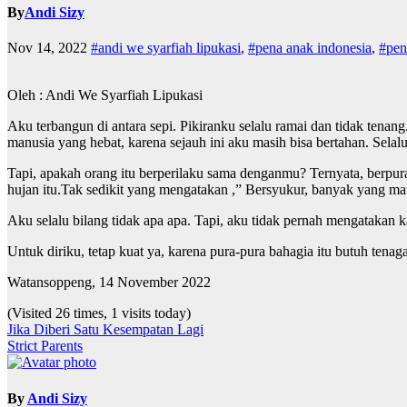
By
Andi Sizy
Nov 14, 2022
#andi we syarfiah lipukasi
,
#pena anak indonesia
,
#pen
Oleh : Andi We Syarfiah Lipukasi
Aku terbangun di antara sepi. Pikiranku selalu ramai dan tidak tena
manusia yang hebat, karena sejauh ini aku masih bisa bertahan. Sela
Tapi, apakah orang itu berperilaku sama denganmu? Ternyata, berpu
hujan itu.Tak sedikit yang mengatakan ,” Bersyukur, banyak yang mau
Aku selalu bilang tidak apa apa. Tapi, aku tidak pernah mengatakan ka
Untuk diriku, tetap kuat ya, karena pura-pura bahagia itu butuh tena
Watansoppeng, 14 November 2022
(Visited 26 times, 1 visits today)
Navigasi
Jika Diberi Satu Kesempatan Lagi
Strict Parents
pos
By
Andi Sizy