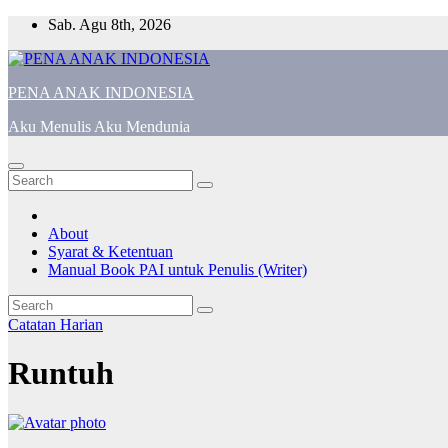
Skip
Sab. Agu 8th, 2026
to
content
PENA ANAK INDONESIA
Aku Menulis Aku Mendunia
About
Syarat & Ketentuan
Manual Book PAI untuk Penulis (Writer)
Catatan Harian
Runtuh