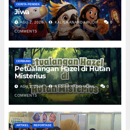
CERITA PENDEK
Jiwa
AGU 2, 2026
KALILA ANANDA RUDIF
0
COMMENTS
CERBUNG
Petualangan Hazel di Hutan
Misterius
AGU 2, 2026
RAGHIF YAZID UQAIL
0
COMMENTS
ARTIKEL
REPORTASE