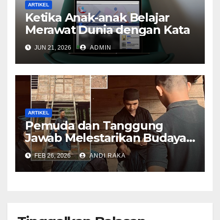
ARTIKEL
Ketika Anak-anak Belajar
Merawat Dunia dengan Kata
JUN 21, 2026
ADMIN
ARTIKEL
Pemuda dan Tanggung
Jawab Melestarikan Budaya
Ammatoa Kajang di Era
FEB 26, 2026
ANDI RAKA
Modern