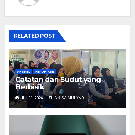
RELATED POST
ARTIKEL
REPORTASE
Catatan dari Sudut yang
Berbisik
JUL 31, 2026
ANISA MULYADI