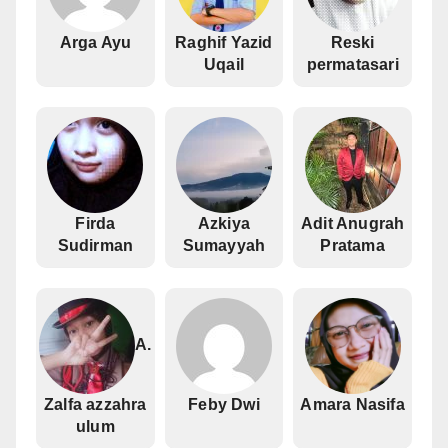
Arga Ayu
Raghif Yazid
Reski
Uqail
permatasari
Firda
Azkiya
Adit Anugrah
Sudirman
Sumayyah
Pratama
A.
Zalfa azzahra
Feby Dwi
Amara Nasifa
ulum