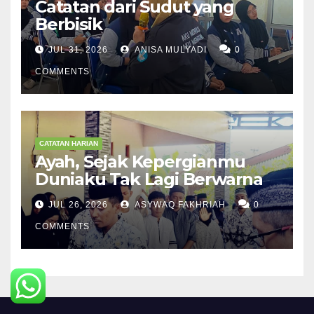
Catatan dari Sudut yang
Berbisik
JUL 31, 2026
ANISA MULYADI
0
COMMENTS
CATATAN HARIAN
Ayah, Sejak Kepergianmu
Duniaku Tak Lagi Berwarna
JUL 26, 2026
ASYWAQ FAKHRIAH
0
COMMENTS