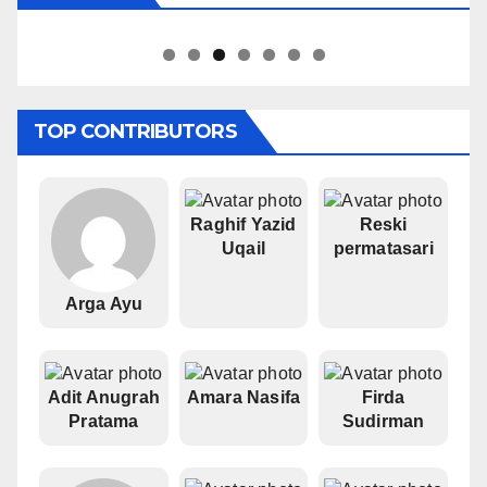
Pipiet Senja
TOP CONTRIBUTORS
Raghif Yazid
Reski
Uqail
permatasari
Arga Ayu
Adit Anugrah
Amara Nasifa
Firda
Pratama
Sudirman