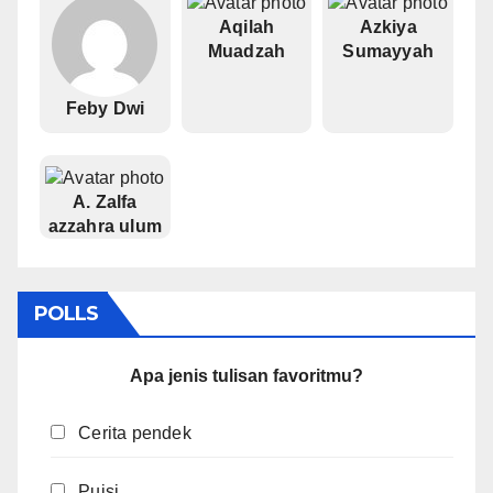
Aqilah
Azkiya
Muadzah
Sumayyah
Feby Dwi
A. Zalfa
azzahra ulum
POLLS
Apa jenis tulisan favoritmu?
Cerita pendek
Puisi