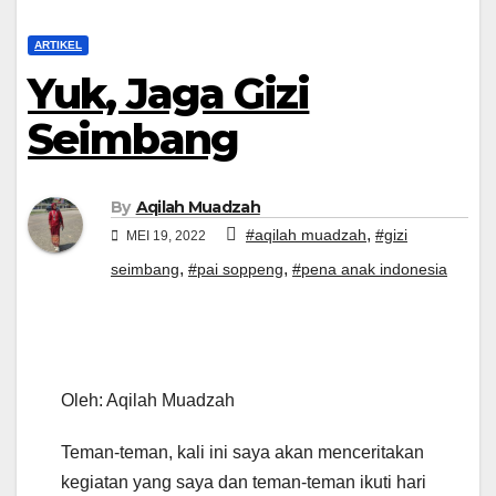
ARTIKEL
Yuk, Jaga Gizi
Seimbang
By
Aqilah Muadzah
,
#aqilah muadzah
#gizi
MEI 19, 2022
,
,
seimbang
#pai soppeng
#pena anak indonesia
Oleh: Aqilah Muadzah
Teman-teman, kali ini saya akan menceritakan
kegiatan yang saya dan teman-teman ikuti hari