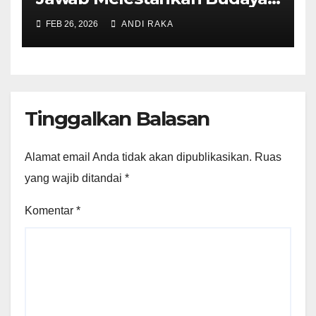
Ammatoa Kajang di Era
FEB 26, 2026
ANDI RAKA
Modern
Tinggalkan Balasan
Alamat email Anda tidak akan dipublikasikan.
Ruas
yang wajib ditandai
*
Komentar
*