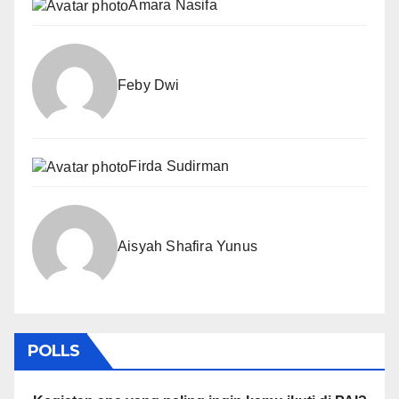
Amara Nasifa
Feby Dwi
Firda Sudirman
Aisyah Shafira Yunus
POLLS