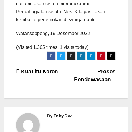
cucumu akan selalu merindukanmu.
Berbahagialah selalu, Nek. Kita pasti akan
kembali dipertemukan di syurga nanti.
Watansoppeng, 19 Desember 2022
(Visited 1,365 times, 1 visits today)
Navigasi
Kuat itu Keren
Proses
Pendewasaan
pos
By
Feby Dwi