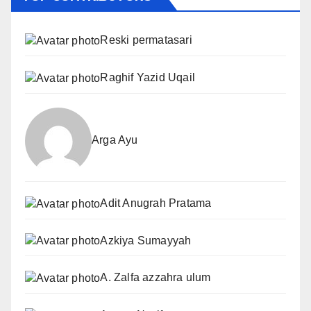
Reski permatasari
Raghif Yazid Uqail
Arga Ayu
Adit Anugrah Pratama
Azkiya Sumayyah
A. Zalfa azzahra ulum