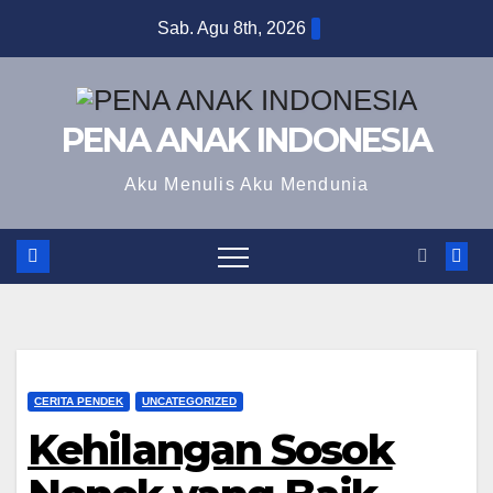
Skip
Sab. Agu 8th, 2026
to
content
PENA ANAK INDONESIA
Aku Menulis Aku Mendunia
CERITA PENDEK
UNCATEGORIZED
Kehilangan Sosok