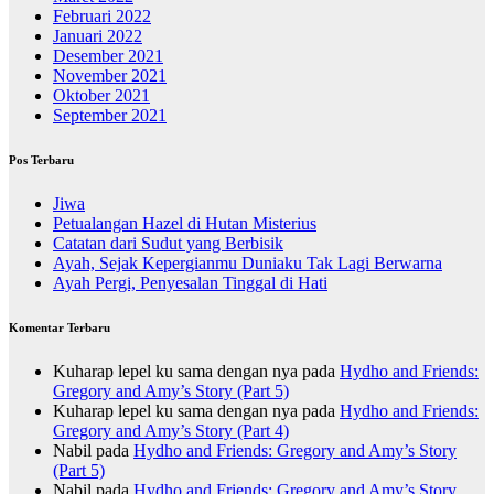
Februari 2022
Januari 2022
Desember 2021
November 2021
Oktober 2021
September 2021
Pos Terbaru
Jiwa
Petualangan Hazel di Hutan Misterius
Catatan dari Sudut yang Berbisik
Ayah, Sejak Kepergianmu Duniaku Tak Lagi Berwarna
Ayah Pergi, Penyesalan Tinggal di Hati
Komentar Terbaru
Kuharap lepel ku sama dengan nya
pada
Hydho and Friends:
Gregory and Amy’s Story (Part 5)
Kuharap lepel ku sama dengan nya
pada
Hydho and Friends:
Gregory and Amy’s Story (Part 4)
Nabil
pada
Hydho and Friends: Gregory and Amy’s Story
(Part 5)
Nabil
pada
Hydho and Friends: Gregory and Amy’s Story