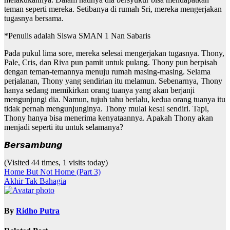
teman seperti mereka. Setibanya di rumah Sri, mereka mengerjakan
tugasnya bersama.
*Penulis adalah Siswa SMAN 1 Nan Sabaris
Pada pukul lima sore, mereka selesai mengerjakan tugasnya. Thony,
Pale, Cris, dan Riva pun pamit untuk pulang. Thony pun berpisah
dengan teman-temannya menuju rumah masing-masing. Selama
perjalanan, Thony yang sendirian itu melamun. Sebenarnya, Thony
hanya sedang memikirkan orang tuanya yang akan berjanji
mengunjungi dia. Namun, tujuh tahu berlalu, kedua orang tuanya itu
tidak pernah mengunjunginya. Thony mulai kesal sendiri. Tapi,
Thony hanya bisa menerima kenyataannya. Apakah Thony akan
menjadi seperti itu untuk selamanya?
𝘽𝙚𝙧𝙨𝙖𝙢𝙗𝙪𝙣𝙜
(Visited 44 times, 1 visits today)
Navigasi
Home But Not Home (Part 3)
Akhir Tak Bahagia
pos
By
Ridho Putra