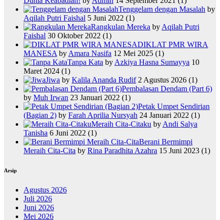
Dunia Keabadian!
by
Admin
14 September 2021
(1)
Tenggelam dengan Masalah
by
Aqilah Putri Faishal
5 Juni 2022
(1)
Rangkulan Mereka
by
Aqilah Putri
Faishal
30 Oktober 2022
(1)
DIKLAT PMR WIRA
MANESA
by
Amara Nasifa
12 Mei 2025
(1)
Tanpa Kata
by
Azkiya Hasna Sumayya
10
Maret 2024
(1)
Jiwa
by
Kalila Ananda Rudif
2 Agustus 2026
(1)
Pembalasan Dendam (Part 6)
by
Muh Irwan
23 Januari 2022
(1)
Petak Umpet Sendirian
(Bagian 2)
by
Farah Aprilia Nursyah
24 Januari 2022
(1)
Meraih Cita-Citaku
by
Andi Salya
Tanisha
6 Juni 2022
(1)
Berani Bermimpi
Meraih Cita-Cita
by
Rina Paradhita Azahra
15 Juni 2023
(1)
Arsip
Agustus 2026
Juli 2026
Juni 2026
Mei 2026