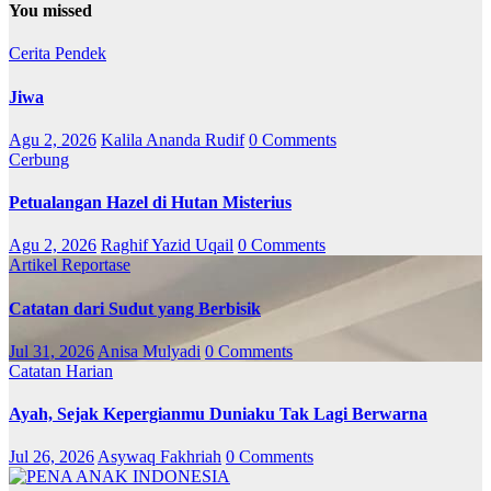
You missed
Cerita Pendek
Jiwa
Agu 2, 2026
Kalila Ananda Rudif
0 Comments
Cerbung
Petualangan Hazel di Hutan Misterius
Agu 2, 2026
Raghif Yazid Uqail
0 Comments
Artikel
Reportase
Catatan dari Sudut yang Berbisik
Jul 31, 2026
Anisa Mulyadi
0 Comments
Catatan Harian
Ayah, Sejak Kepergianmu Duniaku Tak Lagi Berwarna
Jul 26, 2026
Asywaq Fakhriah
0 Comments