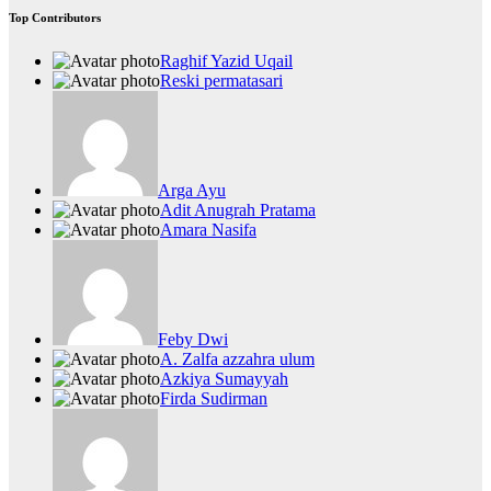
Top Contributors
Raghif Yazid Uqail
Reski permatasari
Arga Ayu
Adit Anugrah Pratama
Amara Nasifa
Feby Dwi
A. Zalfa azzahra ulum
Azkiya Sumayyah
Firda Sudirman