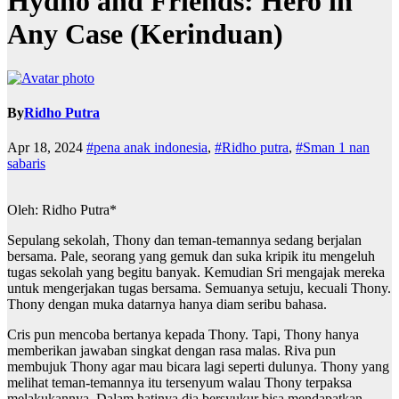
Hydho and Friends: Hero in
Any Case (Kerinduan)
By
Ridho Putra
Apr 18, 2024
#pena anak indonesia
,
#Ridho putra
,
#Sman 1 nan
sabaris
Oleh: Ridho Putra*
Sepulang sekolah, Thony dan teman-temannya sedang berjalan
bersama. Pale, seorang yang gemuk dan suka kripik itu mengeluh
tugas sekolah yang begitu banyak. Kemudian Sri mengajak mereka
untuk mengerjakan tugas bersama. Semuanya setuju, kecuali Thony.
Thony dengan muka datarnya hanya diam seribu bahasa.
Cris pun mencoba bertanya kepada Thony. Tapi, Thony hanya
memberikan jawaban singkat dengan rasa malas. Riva pun
membujuk Thony agar mau bicara lagi seperti dulunya. Thony yang
melihat teman-temannya itu tersenyum walau Thony terpaksa
melakukannya. Dalam hatinya dia bersyukur bisa mendapatkan