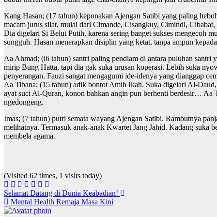
Kang Hasan; (17 tahun) keponakan Ajengan Satibi yang paling heboh.
macam jurus silat, mulai dari Cimande, Cisangkuy, Cimindi, Cibabat,
Dia digelari Si Belut Putih, karena sering banget sukses mengecoh
sungguh. Hasan menerapkan disiplin yang ketat, tanpa ampun kepa
Aa Ahmad; (l6 tahun) santri paling pendiam di antara puluhan santr
mirip Bung Hatta, tapi dia gak suka urusan koperasi. Lebih suka nyo
penyerangan. Fauzi sangat mengagumi ide-idenya yang dianggap cem
Aa Tibana; (15 tahun) adik bontot Amih Ikah. Suka digelari Al-Daud
ayat suci Al-Quran, konon bahkan angin pun berhenti berdesir… Aa 
ngedongeng.
Imas; (7 tahun) putri semata wayang Ajengan Satibi. Rambutnya pa
melihatnya. Termasuk anak-anak Kwartet Jang Jahid. Kadang suka ber
membela agama.
(Visited 62 times, 1 visits today)
Navigasi
Selamat Datang di Dunia Keabadian!
Mental Health Remaja Masa Kini
pos