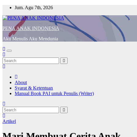
Skip
Jum. Agu 7th, 2026
to
content
PENA ANAK INDONESIA
Aku Menulis Aku Mendunia
About
Syarat & Ketentuan
Manual Book PAI untuk Penulis (Writer)
Artikel
Mari Membuat Cerita Anak