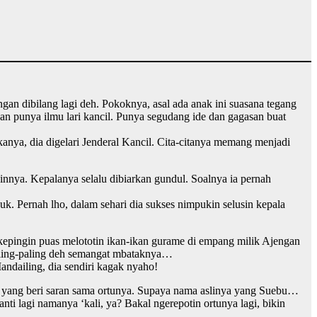
ngan dibilang lagi deh. Pokoknya, asal ada anak ini suasana tegang
dan punya ilmu lari kancil. Punya segudang ide dan gagasan buat
nya, dia digelari Jenderal Kancil. Cita-citanya memang menjadi
innya. Kepalanya selalu dibiarkan gundul. Soalnya ia pernah
uk. Pernah lho, dalam sehari dia sukses nimpukin selusin kepala
 kepingin puas melototin ikan-ikan gurame di empang milik Ajengan
aling-paling deh semangat mbataknya…
andailing, dia sendiri kagak nyaho!
ngga yang beri saran sama ortunya. Supaya nama aslinya yang Suebu…
anti lagi namanya ‘kali, ya? Bakal ngerepotin ortunya lagi, bikin