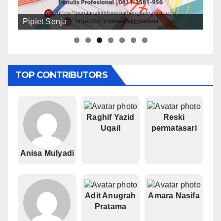
Pipiet Senja
Ruslan Ismail Mage
TOP CONTRIBUTORS
Raghif Yazid
Reski
Uqail
permatasari
Anisa Mulyadi
Adit Anugrah
Amara Nasifa
Pratama