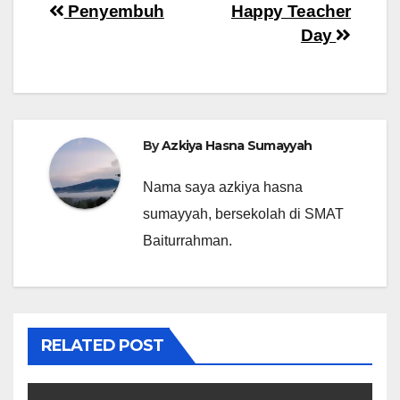
Navigasi
Penyembuh
Happy Teacher
Day
pos
By
Azkiya Hasna Sumayyah
Nama saya azkiya hasna
sumayyah, bersekolah di SMAT
Baiturrahman.
RELATED POST