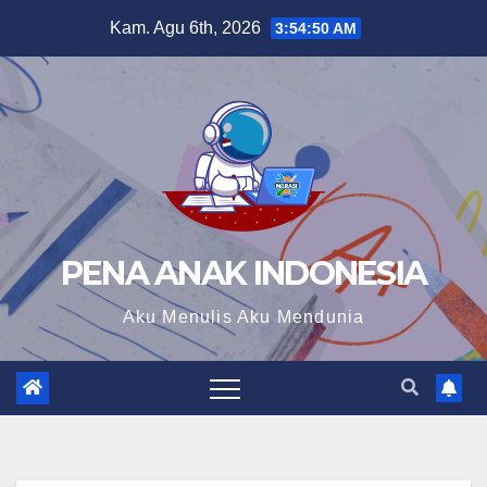
Skip
Kam. Agu 6th, 2026
3:54:51 AM
to
content
PENA ANAK INDONESIA
Aku Menulis Aku Mendunia