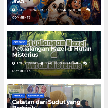
Jiwa
AGU 2, 2026
KALILA ANANDA RUDIF
0
COMMENTS
CERBUNG
Petualangan Hazel di Hutan
Misterius
AGU 2, 2026
RAGHIF YAZID UQAIL
0
COMMENTS
ARTIKEL
REPORTASE
Catatan dari Sudut yang
Berbisik