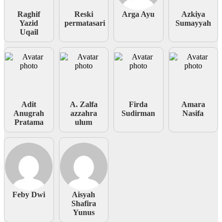
Raghif
Reski
Arga Ayu
Azkiya
Yazid
permatasari
Sumayyah
Uqail
Adit
A. Zalfa
Firda
Amara
Anugrah
azzahra
Sudirman
Nasifa
Pratama
ulum
Feby Dwi
Aisyah
Shafira
Yunus