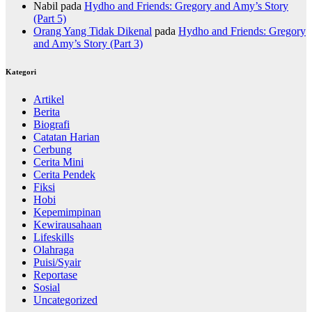
Nabil
pada
Hydho and Friends: Gregory and Amy’s Story
(Part 5)
Orang Yang Tidak Dikenal
pada
Hydho and Friends: Gregory
and Amy’s Story (Part 3)
Kategori
Artikel
Berita
Biografi
Catatan Harian
Cerbung
Cerita Mini
Cerita Pendek
Fiksi
Hobi
Kepemimpinan
Kewirausahaan
Lifeskills
Olahraga
Puisi/Syair
Reportase
Sosial
Uncategorized