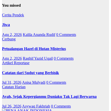
You missed
Cerita Pendek
Jiwa
Agu 2, 2026
Kalila Ananda Rudif
0 Comments
Cerbung
Petualangan Hazel di Hutan Misterius
Agu 2, 2026
Raghif Yazid Uqail
0 Comments
Artikel
Reportase
Catatan dari Sudut yang Berbisik
Jul 31, 2026
Anisa Mulyadi
0 Comments
Catatan Harian
Ayah, Sejak Kepergianmu Duniaku Tak Lagi Berwarna
Jul 26, 2026
Asywaq Fakhriah
0 Comments