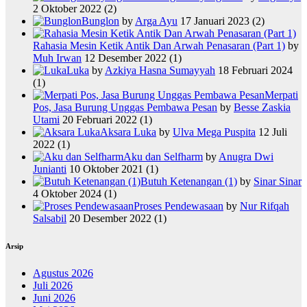
2 Oktober 2022
(2)
Bunglon
by
Arga Ayu
17 Januari 2023
(2)
Rahasia Mesin Ketik Antik Dan Arwah Penasaran (Part 1)
by
Muh Irwan
12 Desember 2022
(1)
Luka
by
Azkiya Hasna Sumayyah
18 Februari 2024
(1)
Merpati
Pos, Jasa Burung Unggas Pembawa Pesan
by
Besse Zaskia
Utami
20 Februari 2022
(1)
Aksara Luka
by
Ulva Mega Puspita
12 Juli
2022
(1)
Aku dan Selfharm
by
Anugra Dwi
Junianti
10 Oktober 2021
(1)
Butuh Ketenangan (1)
by
Sinar Sinar
4 Oktober 2024
(1)
Proses Pendewasaan
by
Nur Rifqah
Salsabil
20 Desember 2022
(1)
Arsip
Agustus 2026
Juli 2026
Juni 2026