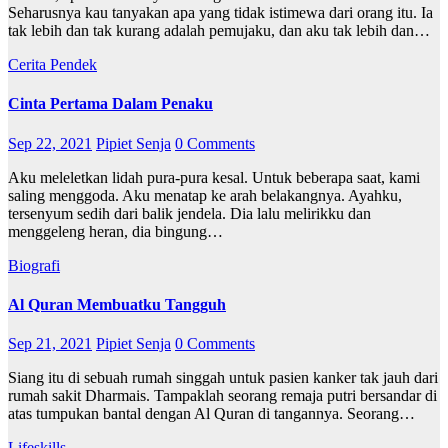
Seharusnya kau tanyakan apa yang tidak istimewa dari orang itu. Ia
tak lebih dan tak kurang adalah pemujaku, dan aku tak lebih dan…
Cerita Pendek
Cinta Pertama Dalam Penaku
Sep 22, 2021
Pipiet Senja
0 Comments
Aku meleletkan lidah pura-pura kesal. Untuk beberapa saat, kami
saling menggoda. Aku menatap ke arah belakangnya. Ayahku,
tersenyum sedih dari balik jendela. Dia lalu melirikku dan
menggeleng heran, dia bingung…
Biografi
Al Quran Membuatku Tangguh
Sep 21, 2021
Pipiet Senja
0 Comments
Siang itu di sebuah rumah singgah untuk pasien kanker tak jauh dari
rumah sakit Dharmais. Tampaklah seorang remaja putri bersandar di
atas tumpukan bantal dengan Al Quran di tangannya. Seorang…
Lifeskills