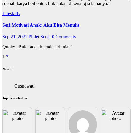
sebuah karya berbentuk buku akan dikenang selamanya.”
Lifeskills
Seri Motivasi Anak: Aku Bisa Menulis
Sep 21, 2021
Pipiet Senja
0 Comments
Quote: “Buku adalah jendela dunia.”
Paginasi
1
2
pos
Mentor
Gusnawati
Top Contributors