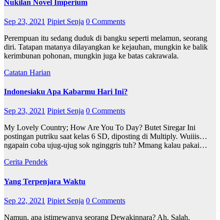
Nukilan Novel Imperium
Sep 23, 2021
Pipiet Senja
0 Comments
Perempuan itu sedang duduk di bangku seperti melamun, seorang
diri. Tatapan matanya dilayangkan ke kejauhan, mungkin ke balik
kerimbunan pohonan, mungkin juga ke batas cakrawala.
Catatan Harian
Indonesiaku Apa Kabarmu Hari Ini?
Sep 23, 2021
Pipiet Senja
0 Comments
My Lovely Country; How Are You To Day? Butet Siregar Ini
postingan putriku saat kelas 6 SD, diposting di Multiply. Wuiiis…
ngapain coba ujug-ujug sok nginggris tuh? Mmang kalau pakai…
Cerita Pendek
Yang Terpenjara Waktu
Sep 22, 2021
Pipiet Senja
0 Comments
Namun, apa istimewanya seorang Dewakinnara? Ah. Salah.