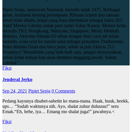
Pipiet Senja, sastrawati Nasional, menulis sejak 1975. Berbagai
genre, terutama tentang perempuan. Ribuan cerpen dan ratusan
novel telah ditulis, tetapi yang baru diterbitkan sebagai buku 203.
Aktif Mentor Literasi untuk para santri Askar Kauny. Mentor kelas
menulis TKI; Hongkong, Malaysia, Singapore, Mesir, Mekkah
dlsbnya. Aktivitas Manini 65 tahun dengan lima cucu ini selain
menulis, wara-wiri ke rumah sakit sebagai penyintas Thallasemia.
Suka diminta Orasi dan baca puisi, sebab ia pun Aktivis 212.
Pesannya:"Menulislah yang baik-baik saja, jangan menyesatkan,
sebab kelak tulisan kita akan dimintai tanggung jawab. Salam
Literasi."
Fiksi
Jenderal Jerko
Sep 24, 2021
Pipiet Senja
0 Comments
Pedang kayunya disabet-sabetin ke mana-mana. Haak, huuk, heekk,
ups… “Sudah waktunya nih. Ayo, shalat zuhur duluuuu!” seru
Emak.“Eh, hehe, iya… Emang mo shalat juga!” jawabnya.<
Fiksi