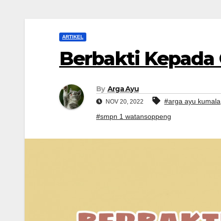
ARTIKEL
Berbakti Kepada
By
Arga Ayu
#arga ayu kumala
NOV 20, 2022
#smpn 1 watansoppeng