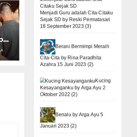
Menjadi Guru adalah Cita-Citaku
Sejak SD
by
Reski Permatasari
18 September 2023
(3)
b
Berani Bermimpi Meraih
KA
oa
Cita-Cita
by
Rina Paradhita
Azahra
15 Juni 2023
(2)
Kucing
Kesayanganku
by
Arga Ayu
2
Oktober 2022
(2)
Benalu
by
Arga Ayu
5
Januari 2023
(2)