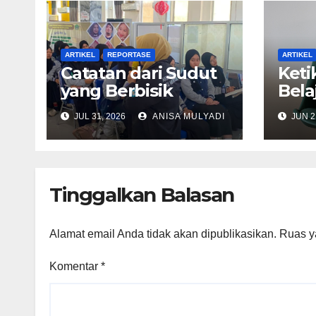
ARTIKEL
REPORTASE
ARTIKEL
Catatan dari Sudut
Keti
yang Berbisik
Bela
Duni
JUL 31, 2026
ANISA MULYADI
JUN 2
Tinggalkan Balasan
Alamat email Anda tidak akan dipublikasikan.
Ruas y
Komentar
*