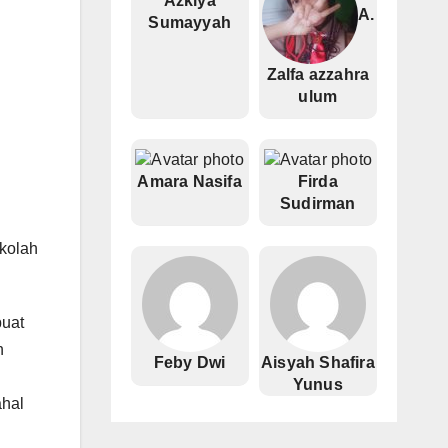
Azkiya
A.
Sumayyah
Zalfa azzahra
ulum
Amara Nasifa
Firda
Sudirman
ekolah
buat
h
Feby Dwi
Aisyah Shafira
Yunus
ahal