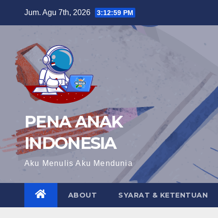
Skip
Jum. Agu 7th, 2026
3:13:01 PM
to
content
PENA ANAK
INDONESIA
Aku Menulis Aku Mendunia
ABOUT
SYARAT & KETENTUAN