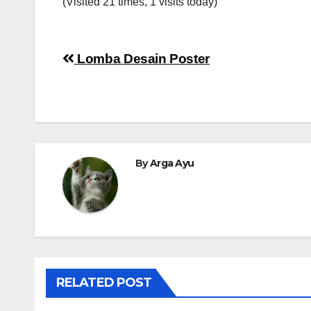
(Visited 21 times, 1 visits today)
Navigasi
Lomba Desain Poster
pos
By
Arga Ayu
RELATED POST