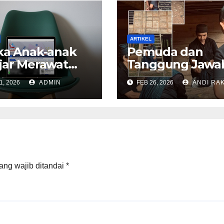
ARTIKEL
ka Anak-anak
Pemuda dan
jar Merawat
Tanggung Jawa
a dengan Kata
Melestarikan
1, 2026
ADMIN
FEB 26, 2026
ANDI RA
Budaya Ammat
Kajang di Era
Modern
ang wajib ditandai
*