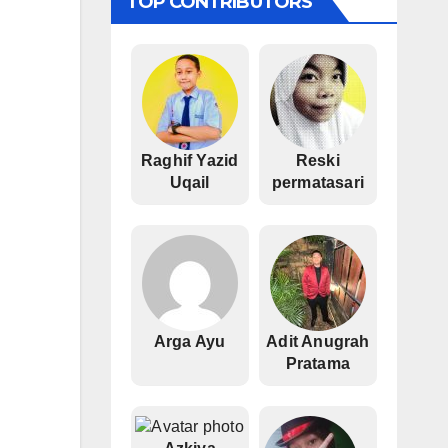
TOP CONTRIBUTORS
Raghif Yazid
Reski
Uqail
permatasari
Arga Ayu
Adit Anugrah
Pratama