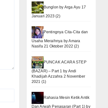
Bunglon
by
Arga Ayu
17
Januari 2023
(2)
Pentingnya Cita-Cita dan
Usaha Meraihnya
by
Amara
Nasifa
21 Oktober 2022
(2)
PUNCAK ACARA STEP
(BAZAR) – Part 1
by
Andi
Khadijah Azzahra
2 November
2021
(1)
Rahasia Mesin Ketik Antik
Dan Arwah Penasaran (Part 1)
by