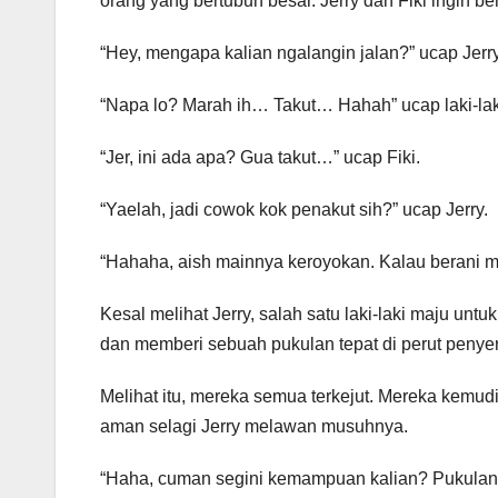
orang yang bertubuh besar. Jerry dan Fiki ingin be
“Hey, mengapa kalian ngalangin jalan?” ucap Jerry
“Napa lo? Marah ih… Takut… Hahah” ucap laki-lak
“Jer, ini ada apa? Gua takut…” ucap Fiki.
“Yaelah, jadi cowok kok penakut sih?” ucap Jerry.
“Hahaha, aish mainnya keroyokan. Kalau berani m
Kesal melihat Jerry, salah satu laki-laki maju unt
dan memberi sebuah pukulan tepat di perut penye
Melihat itu, mereka semua terkejut. Mereka kemu
aman selagi Jerry melawan musuhnya.
“Haha, cuman segini kemampuan kalian? Pukulan ka