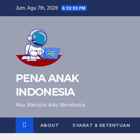
Skip
Jum. Agu 7th, 2026
6:33:04 PM
to
content
PENA ANAK
INDONESIA
Aku Menulis Aku Mendunia
ABOUT
SYARAT & KETENTUAN