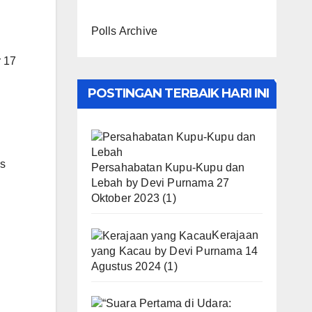
Polls Archive
r 17
POSTINGAN TERBAIK HARI INI
h
as
Persahabatan Kupu-Kupu dan
Lebah
by
Devi Purnama
27
Oktober 2023
(1)
Kerajaan
yang Kacau
by
Devi Purnama
14
Agustus 2024
(1)