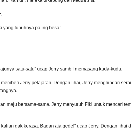
rlari. Namun, mereka dikepung dari kedua sisi.
.
i yang tubuhnya paling besar.
ajunya satu-satu” ucap Jerry sambil memasang kuda-kuda.
uk memberi Jerry pelajaran. Dengan lihai, Jerry menghindari ser
rangnya.
dian maju bersama-sama. Jerry menyuruh Fiki untuk mencari te
lian gak kerasa. Badan aja gede!” ucap Jerry. Dengan lihai d