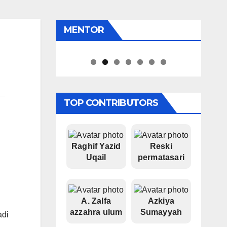
MENTOR
Iyan Apt
Pipiet Senja
TOP CONTRIBUTORS
Raghif Yazid
Reski
Uqail
permatasari
A. Zalfa
Azkiya
azzahra ulum
Sumayyah
adi