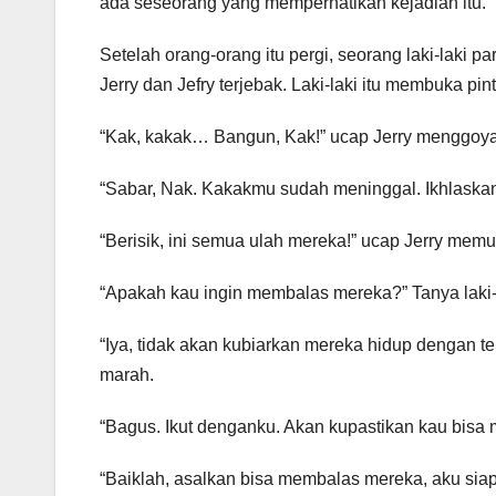
ada seseorang yang memperhatikan kejadian itu.
Setelah orang-orang itu pergi, seorang laki-laki p
Jerry dan Jefry terjebak. Laki-laki itu membuka pi
“Kak, kakak… Bangun, Kak!” ucap Jerry menggoy
“Sabar, Nak. Kakakmu sudah meninggal. Ikhlaskan s
“Berisik, ini semua ulah mereka!” ucap Jerry memuk
“Apakah kau ingin membalas mereka?” Tanya laki-la
“Iya, tidak akan kubiarkan mereka hidup dengan te
marah.
“Bagus. Ikut denganku. Akan kupastikan kau bisa m
“Baiklah, asalkan bisa membalas mereka, aku siap!