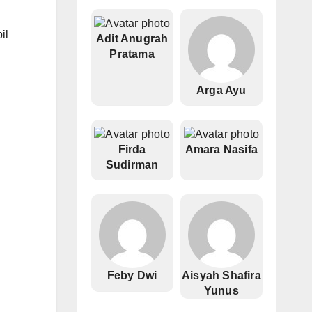
il
Adit Anugrah
Pratama
Arga Ayu
Firda
Amara Nasifa
Sudirman
Feby Dwi
Aisyah Shafira
Yunus