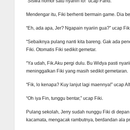
“Siswa nomor satu nyariin lo!” ucap Farid.
Mendengar itu, Fiki berhenti bermain game. Dia ber
“Eh, ada apa, Jer? Ngapain nyariin gua?” ucap Fiki
“Sebaiknya pulang nanti kita bareng. Gak ada penol
Fiki. Otomatis Fiki sedikit gemetar.
“Ya udah, Fik.Aku pergi dulu. Bu Widya pasti nyari
meninggalkan Fiki yang masih sedikit gemetaran.
“Fik, lo kenapa? Kuy lanjut lagi maennya!” ucap Alf
“Oh iya Fin, tunggu bentar,” ucap Fiki.
Pulang sekolah, Jerry sudah nunggu Fiki di dep
kacamata, mengacak rambutnya, berdandan ala p