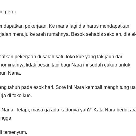
t pergi.
endapatkan pekerjaan. Ke mana lagi dia harus mendapatkan
rjalan menuju ke arah rumahnya. Besok sehabis sekolah, dia a
tkan pekerjaan di salah satu toko kue yang tak jauh dari
ominalnya tidak besar, tapi bagi Nara ini sudah cukup untuk
hun Nana.
lang tahun pada esok hari. Sore ini Nara kembali menghitung u
ja di toko kue.
a Nana. Tetapi, masa ga ada kadonya yah?” Kata Nara berbicar
angga.
li tersenyum.