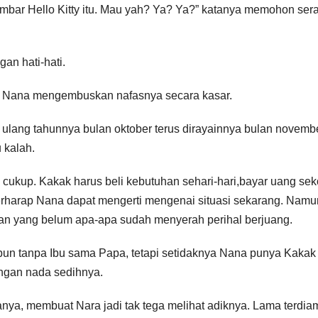
ambar Hello Kitty itu. Mau yah? Ya? Ya?” katanya memohon ser
an hati-hati.
t Nana mengembuskan nafasnya secara kasar.
 ulang tahunnya bulan oktober terus dirayainnya bulan novemb
 kalah.
cukup. Kakak harus beli kebutuhan sehari-hari,bayar uang sek
berharap Nana dapat mengerti mengenai situasi sekarang. Namu
ian yang belum apa-apa sudah menyerah perihal berjuang.
pun tanpa Ibu sama Papa, tetapi setidaknya Nana punya Kakak
engan nada sedihnya.
, membuat Nara jadi tak tega melihat adiknya. Lama terdia