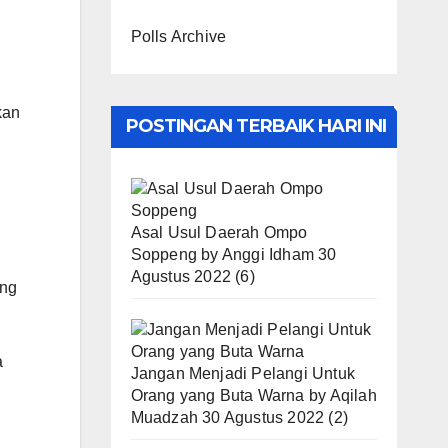
Polls Archive
kan
POSTINGAN TERBAIK HARI INI
Asal Usul Daerah Ompo
Soppeng
by
Anggi Idham
30
Agustus 2022
(6)
ang
a
Jangan Menjadi Pelangi Untuk
Orang yang Buta Warna
by
Aqilah
Muadzah
30 Agustus 2022
(2)