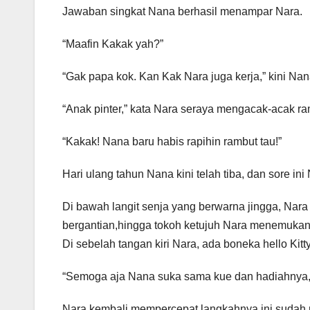
Jawaban singkat Nana berhasil menampar Nara.
“Maafin Kakak yah?”
“Gak papa kok. Kan Kak Nara juga kerja,” kini N
“Anak pinter,” kata Nara seraya mengacak-acak r
“Kakak! Nana baru habis rapihin rambut tau!”
Hari ulang tahun Nana kini telah tiba, dan sore in
Di bawah langit senja yang berwarna jingga, Nara
bergantian,hingga tokoh ketujuh Nara menemukan k
Di sebelah tangan kiri Nara, ada boneka hello Ki
“Semoga aja Nana suka sama kue dan hadiahnya,”
Nara kembali mempercepat langkahnya,ini sudah 