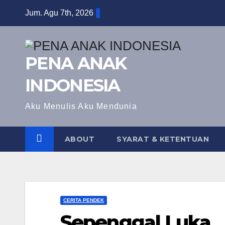
Skip
Jum. Agu 7th, 2026
to
content
PENA ANAK
INDONESIA
Aku Menulis Aku Mendunia
ABOUT
SYARAT & KETENTUAN
CERITA PENDEK
Sepenggal Luka