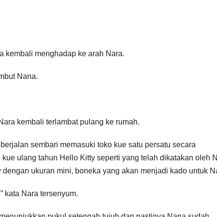
ana kembali menghadap ke arah Nara.
ambut Nana.
i Nara kembali terlambat pulang ke rumah.
 berjalan sembari memasuki toko kue satu persatu secara
ue ulang tahun Hello Kitty seperti yang telah dikatakan oleh 
tty dengan ukuran mini, boneka yang akan menjadi kado untuk N
 kata Nara tersenyum.
menunjukkan pukul setengah tujuh dan pastinya Nana sudah