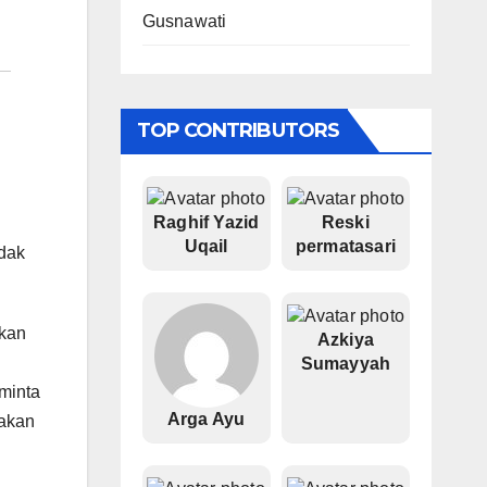
Gusnawati
TOP CONTRIBUTORS
Raghif Yazid
Reski
Uqail
permatasari
idak
akan
Azkiya
Sumayyah
eminta
Arga Ayu
yakan