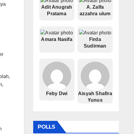
aya
Adit Anugrah
A. Zalfa
Pratama
azzahra ulum
Amara Nasifa
Firda
Sudirman
er
olah,
n,
Feby Dwi
Aisyah Shafira
Yunus
POLLS
m