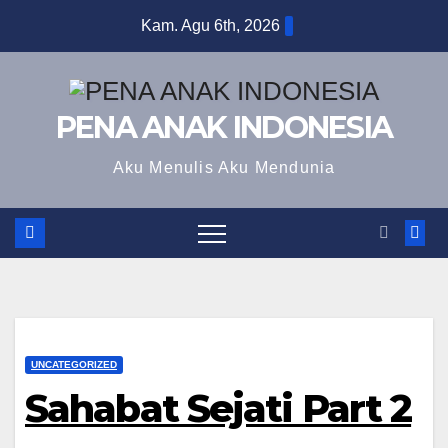
Skip
Kam. Agu 6th, 2026
to
content
PENA ANAK INDONESIA
Aku Menulis Aku Mendunia
UNCATEGORIZED
Sahabat Sejati Part 2