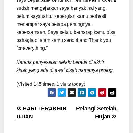
saya cepat balik ke rumah. Terima kasih karena
sudah mengajarkan saya banyak hal yang
belum saya tahu. Kepergian kamu berhasil
menampar saya betapa pentingnya
kebersamaan. Saya selalu berharap kamu bisa
bahagia di alam kamu sendiri and Thank you
for everything.”
Karena penyesalan selalu berada di akhir
kisah,yang ada di awal kisah namanya prolog
.
(Visited 145 times, 1 visits today)
Navigasi
HARI TERAKHIR
Pelangi Setelah
UJIAN
Hujan
pos