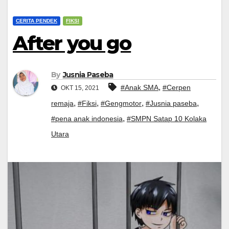
CERITA PENDEK
FIKSI
After you go
By
Jusnia Paseba
,
#Anak SMA
#Cerpen
OKT 15, 2021
,
,
,
,
remaja
#Fiksi
#Gengmotor
#Jusnia paseba
,
#pena anak indonesia
#SMPN Satap 10 Kolaka
Utara