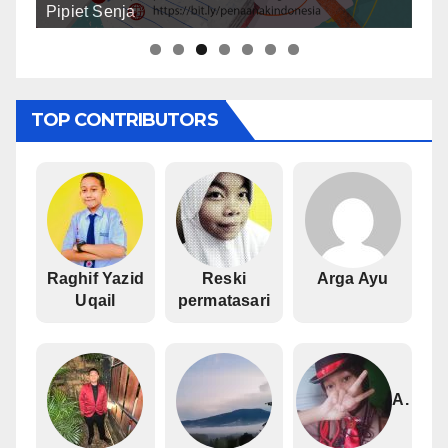
Pipiet Senja
Ruslan Ismail Mage
TOP CONTRIBUTORS
Raghif Yazid
Reski
Arga Ayu
Uqail
permatasari
A.