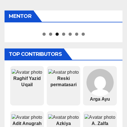
MENTOR
Pipiet Senja
TOP CONTRIBUTORS
Raghif Yazid
Reski
Uqail
permatasari
Arga Ayu
Adit Anugrah
Azkiya
A. Zalfa