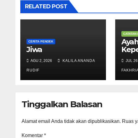
RELATED POST
CATATAN 
Ayah
CERITA PENDEK
Jiwa
Kep
Duni
AGU 2, 2026
KALILA ANANDA
JUL 26
Ber
RUDIF
FAKHRI
Tinggalkan Balasan
Alamat email Anda tidak akan dipublikasikan.
Ruas y
Komentar
*