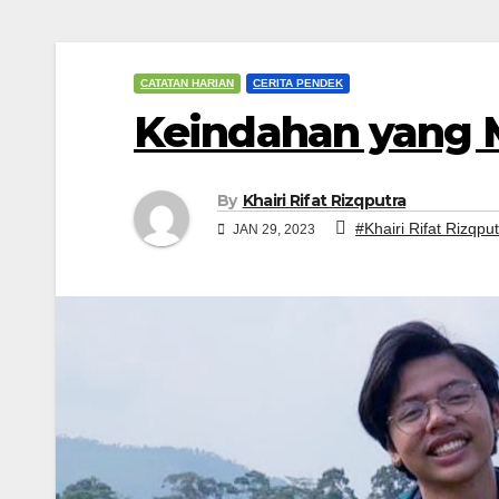
CATATAN HARIAN
CERITA PENDEK
Keindahan yang M
By
Khairi Rifat Rizqputra
#Khairi Rifat Rizqpu
JAN 29, 2023