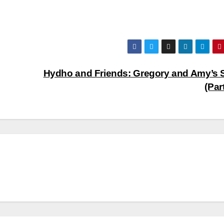
Hydho and Friends: Gregory and Amy’s 
(Par