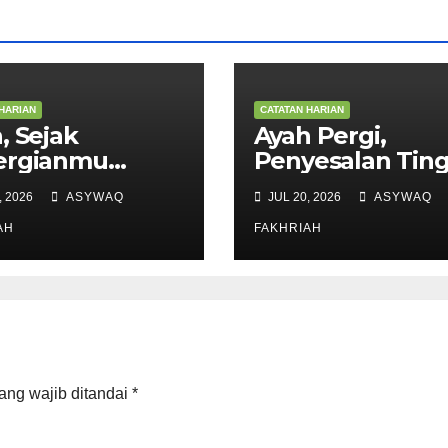
HARIAN
CATATAN HARIAN
, Sejak
Ayah Pergi,
ergianmu
Penyesalan Ting
aku Tak Lagi
di Hati
, 2026
ASYWAQ
JUL 20, 2026
ASYWAQ
warna
AH
FAKHRIAH
ang wajib ditandai
*