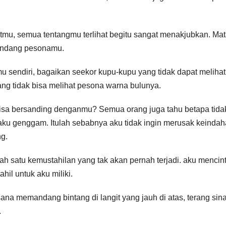
utmu, semua tentangmu terlihat begitu sangat menakjubkan. Ma
andang pesonamu.
mu sendiri, bagaikan seekor kupu-kupu yang tidak dapat melihat
ang tidak bisa melihat pesona warna bulunya.
 bisa bersanding denganmu? Semua orang juga tahu betapa tida
a aku genggam. Itulah sebabnya aku tidak ingin merusak keind
g.
ah satu kemustahilan yang tak akan pernah terjadi. aku mencin
il untuk aku miliki.
a memandang bintang di langit yang jauh di atas, terang sina
.