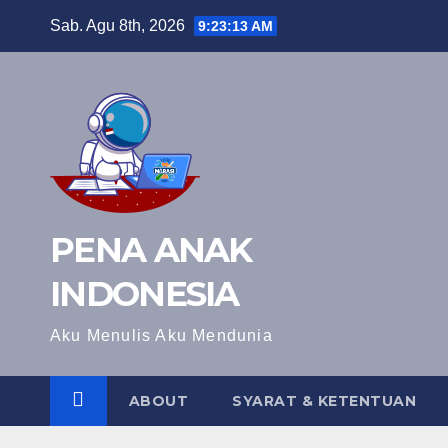
Skip
Sab. Agu 8th, 2026
9:23:14 AM
to
content
PENA ANAK
INDONESIA
Aku Menulis Aku Mendunia
ABOUT
SYARAT & KETENTUAN