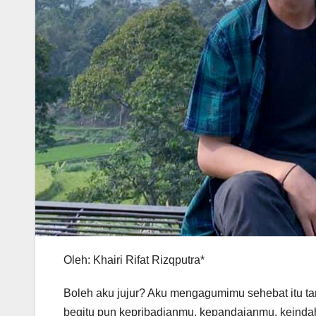
Oleh: Khairi Rifat Rizqputra*
Boleh aku jujur? Aku mengagumimu sehebat itu tan
begitu pun kepribadianmu, kepandaianmu, keindaha