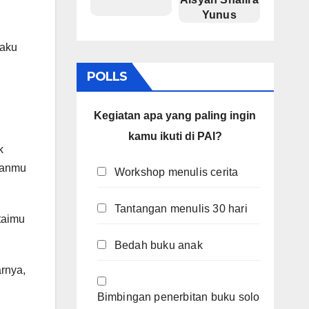
Yunus
taku
POLLS
Kegiatan apa yang paling ingin
kamu ikuti di PAI?
k
ahanmu
Workshop menulis cerita
Tantangan menulis 30 hari
taimu
Bedah buku anak
rnya,
Bimbingan penerbitan buku solo