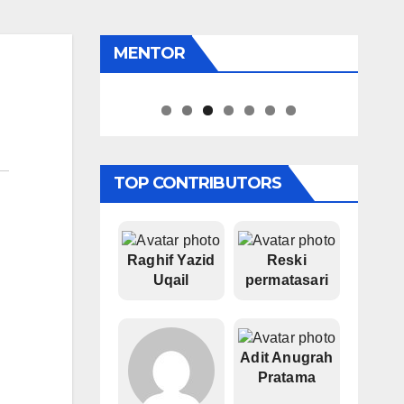
MENTOR
Pipiet Senja
TOP CONTRIBUTORS
Raghif Yazid
Reski
Uqail
permatasari
Adit Anugrah
Pratama