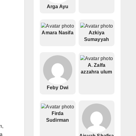
Arga Ayu
Amara Nasifa
Azkiya
Sumayyah
A. Zalfa
azzahra ulum
Feby Dwi
Firda
Sudirman
n,
da
Aisyah Shafira