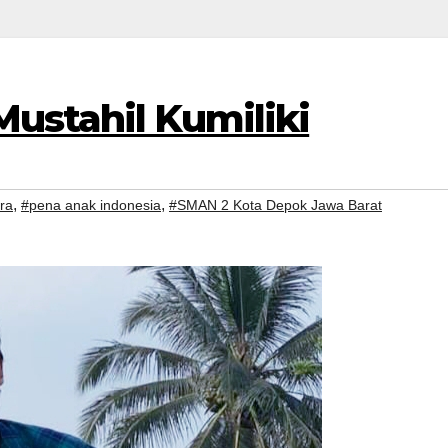
ustahil Kumiliki
,
,
tra
#pena anak indonesia
#SMAN 2 Kota Depok Jawa Barat