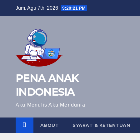
Skip
Jum. Agu 7th, 2026
9:20:22 PM
to
content
PENA ANAK
INDONESIA
Aku Menulis Aku Mendunia
ABOUT
SYARAT & KETENTUAN