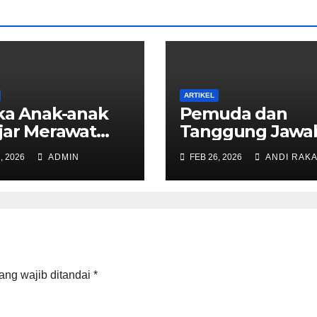
ARTIKEL
ka Anak-anak
Pemuda dan
jar Merawat
Tanggung Jawa
a dengan Kata
Melestarikan
, 2026
ADMIN
FEB 26, 2026
ANDI RAK
Budaya Ammat
Kajang di Era
Modern
ang wajib ditandai
*