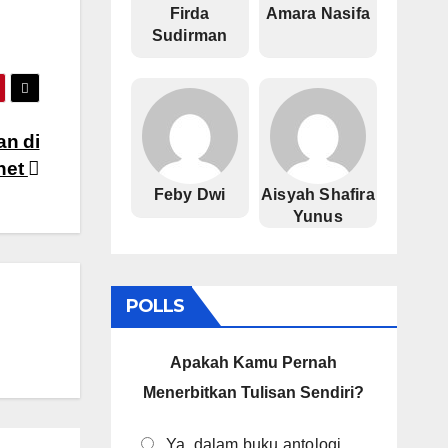
Firda
Amara Nasifa
Sudirman
an di
rnet
Feby Dwi
Aisyah Shafira
Yunus
POLLS
Apakah Kamu Pernah
Menerbitkan Tulisan Sendiri?
Ya, dalam buku antologi