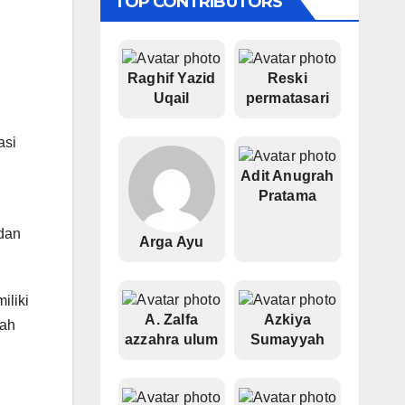
TOP CONTRIBUTORS
Raghif Yazid
Reski
Uqail
permatasari
asi
Adit Anugrah
Pratama
 dan
Arga Ayu
iliki
A. Zalfa
Azkiya
lah
azzahra ulum
Sumayyah