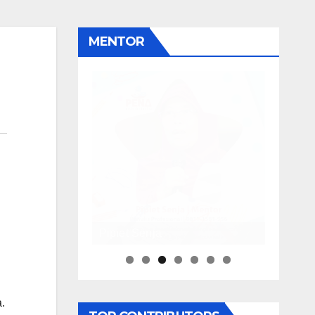
MENTOR
Pipiet Senja
.