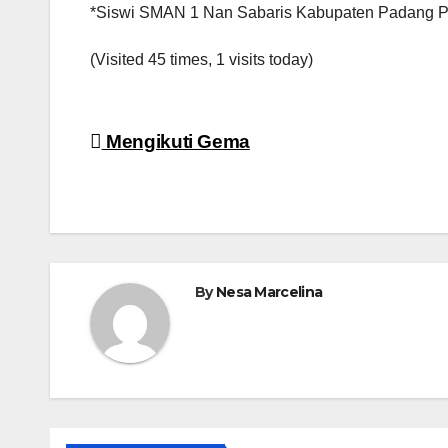
*Siswi SMAN 1 Nan Sabaris Kabupaten Padang 
(Visited 45 times, 1 visits today)
Navigasi
Mengikuti Gema
pos
By
Nesa Marcelina