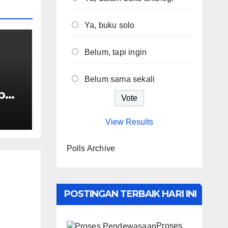
Ya, buku solo
Belum, tapi ingin
Belum sama sekali
b
A
oa
View Results
Polls Archive
POSTINGAN TERBAIK HARI INI
Proses