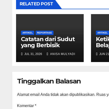
RELATED POST
ARTIKEL
REPORTASE
ARTIKEL
Catatan dari Sudut
Keti
yang Berbisik
Bela
Duni
JUL 31, 2026
ANISA MULYADI
JUN 21
Tinggalkan Balasan
Alamat email Anda tidak akan dipublikasikan.
Ruas y
Komentar
*