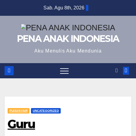
Skip
Sab. Agu 8th, 2026
to
content
PENA ANAK INDONESIA
Aku Menulis Aku Mendunia
PUISI/SYAIR
UNCATEGORIZED
Guru