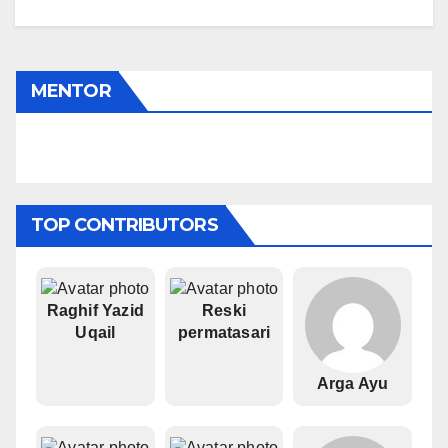
MENTOR
Gusnawati
TOP CONTRIBUTORS
Raghif Yazid
Reski
Uqail
permatasari
Arga Ayu