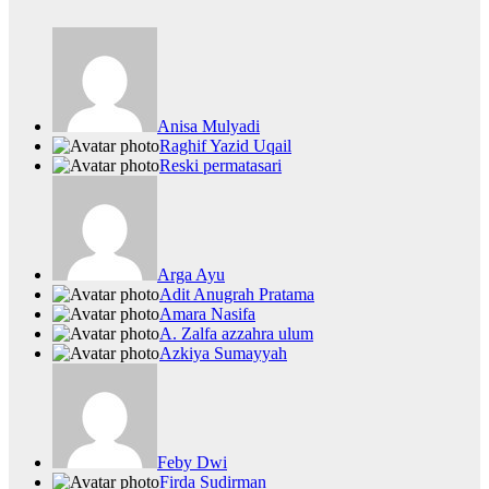
Anisa Mulyadi
Raghif Yazid Uqail
Reski permatasari
Arga Ayu
Adit Anugrah Pratama
Amara Nasifa
A. Zalfa azzahra ulum
Azkiya Sumayyah
Feby Dwi
Firda Sudirman