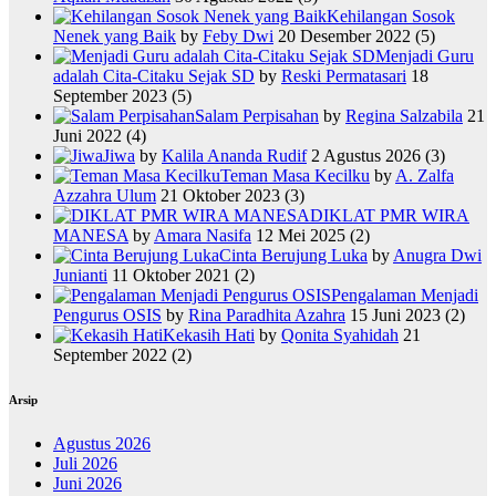
Kehilangan Sosok
Nenek yang Baik
by
Feby Dwi
20 Desember 2022
(5)
Menjadi Guru
adalah Cita-Citaku Sejak SD
by
Reski Permatasari
18
September 2023
(5)
Salam Perpisahan
by
Regina Salzabila
21
Juni 2022
(4)
Jiwa
by
Kalila Ananda Rudif
2 Agustus 2026
(3)
Teman Masa Kecilku
by
A. Zalfa
Azzahra Ulum
21 Oktober 2023
(3)
DIKLAT PMR WIRA
MANESA
by
Amara Nasifa
12 Mei 2025
(2)
Cinta Berujung Luka
by
Anugra Dwi
Junianti
11 Oktober 2021
(2)
Pengalaman Menjadi
Pengurus OSIS
by
Rina Paradhita Azahra
15 Juni 2023
(2)
Kekasih Hati
by
Qonita Syahidah
21
September 2022
(2)
Arsip
Agustus 2026
Juli 2026
Juni 2026