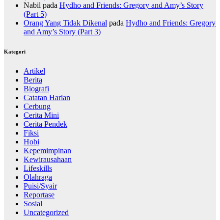
Nabil
pada
Hydho and Friends: Gregory and Amy’s Story
(Part 5)
Orang Yang Tidak Dikenal
pada
Hydho and Friends: Gregory
and Amy’s Story (Part 3)
Kategori
Artikel
Berita
Biografi
Catatan Harian
Cerbung
Cerita Mini
Cerita Pendek
Fiksi
Hobi
Kepemimpinan
Kewirausahaan
Lifeskills
Olahraga
Puisi/Syair
Reportase
Sosial
Uncategorized