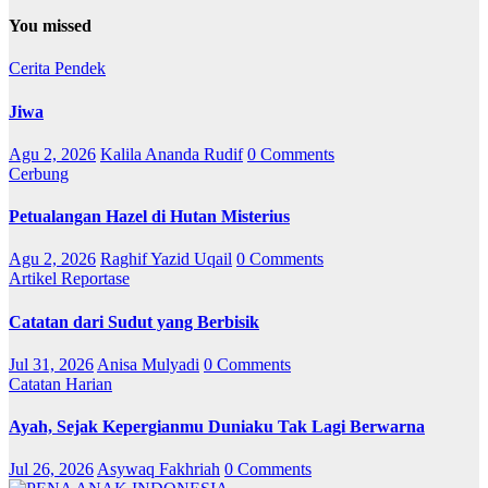
You missed
Cerita Pendek
Jiwa
Agu 2, 2026
Kalila Ananda Rudif
0 Comments
Cerbung
Petualangan Hazel di Hutan Misterius
Agu 2, 2026
Raghif Yazid Uqail
0 Comments
Artikel
Reportase
Catatan dari Sudut yang Berbisik
Jul 31, 2026
Anisa Mulyadi
0 Comments
Catatan Harian
Ayah, Sejak Kepergianmu Duniaku Tak Lagi Berwarna
Jul 26, 2026
Asywaq Fakhriah
0 Comments