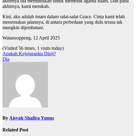
akhirnya dia memutuskan untuk memeluk agama Islam. Dan pada
akhirnya, kami menikah.
Kini, aku adalah imam dalam salat-salat Grace. Cinta kami telah
menemukan jalannya, di antara perbedaan yang dulu terasa tak
mungkin dijembatani.
Watansoppeng, 12 April 2025
(Visited 56 times, 1 visits today)
Navigasi
Apakah Kejujuranku Diuji?
Dia
pos
By
Aisyah Shafira Yunus
Related Post