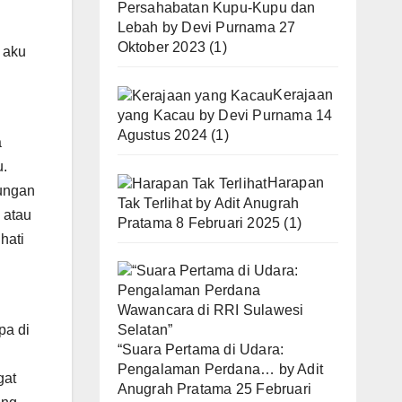
Persahabatan Kupu-Kupu dan
Lebah
by
Devi Purnama
27
Oktober 2023
(1)
u aku
Kerajaan
yang Kacau
by
Devi Purnama
14
Agustus 2024
(1)
a
u.
Harapan
bungan
Tak Terlihat
by
Adit Anugrah
 atau
Pratama
8 Februari 2025
(1)
hati
pa di
“Suara Pertama di Udara:
Pengalaman Perdana…
by
Adit
gat
Anugrah Pratama
25 Februari