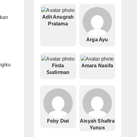
Adit Anugrah
ukan
Pratama
Arga Ayu
ngiku
Firda
Amara Nasifa
Sudirman
Feby Dwi
Aisyah Shafira
Yunus