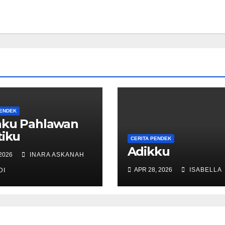
PENDEK
hku Pahlawan
tiku
CERITA PENDEK
Adikku
 2026
INARA ASKANAH
APR 28, 2026
ISABELLA
DI