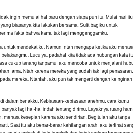
idak ingin memulai hal baru dengan siapa pun itu. Mulai hari it
yang biasanya kita lakukan bersama. Sulit bagiku untuk
enerima fakta bahwa kamu tak lagi menggenggamku.
 untuk mendekatiku. Namun, ntah mengapa ketika aku meras
 belakangmu. Lucu ya, padahal kita tidak ada hubungan kala it
erasa cukup tenang tanpamu, aku mencoba untuk menjalani hu
ahan lama. Ntah karena mereka yang sudah tak lagi penasaran,
 pada mereka. Ntahlah, aku pun tak mengerti dengan keinginan 
 di dalam benakku. Kebiasaan-kebiasaan anehmu, cara kamu
anyak lagi hal-hal indah tentang dirimu. Layaknya ruang ham
n, merasa kesepian karena aku sendirian. Begitulah aku tanpa
rarti. Saat itu aku benar-benar kehilangan arah, aku terlihat san