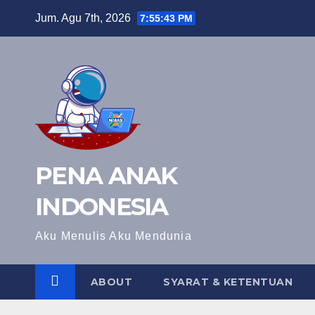
Skip
Jum. Agu 7th, 2026
7:55:44 PM
to
content
PENA ANAK
INDONESIA
Aku Menulis Aku Mendunia
ABOUT
SYARAT & KETENTUAN