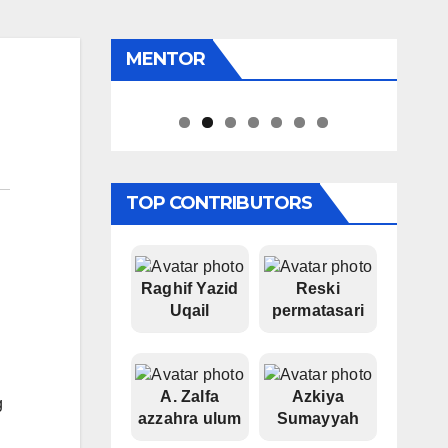
MENTOR
Iyan Apt
Pipiet Senja
TOP CONTRIBUTORS
Raghif Yazid
Reski
Uqail
permatasari
A. Zalfa
Azkiya
g
azzahra ulum
Sumayyah