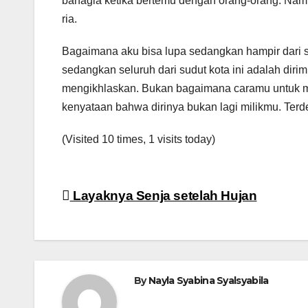
bahagia ketika bertemu dengan orang-orang. Namun
ria.
Bagaimana aku bisa lupa sedangkan hampir dari s
sedangkan seluruh dari sudut kota ini adalah dirim
mengikhlaskan. Bukan bagaimana caramu untuk m
kenyataan bahwa dirinya bukan lagi milikmu. Ter
(Visited 10 times, 1 visits today)
Navigasi
Layaknya Senja setelah Hujan
pos
By
Nayla Syabina Syalsyabila