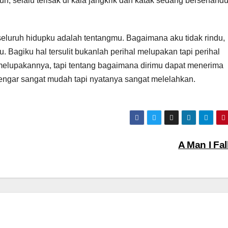
, selalu terisak di kala jangkrik dan katak sedang bersenand
eluruh hidupku adalah tentangmu. Bagaimana aku tidak rindu,
u. Bagiku hal tersulit bukanlah perihal melupakan tapi perihal
elupakannya, tapi tentang bagaimana dirimu dapat menerima
dengar sangat mudah tapi nyatanya sangat melelahkan.
A Man I Fal