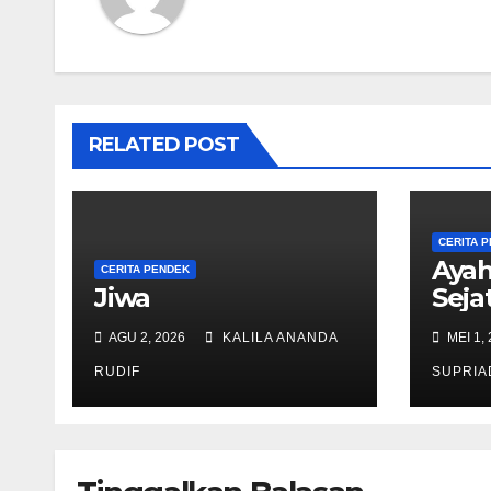
RELATED POST
CERITA 
Aya
CERITA PENDEK
Jiwa
Seja
AGU 2, 2026
KALILA ANANDA
MEI 1,
RUDIF
SUPRIA