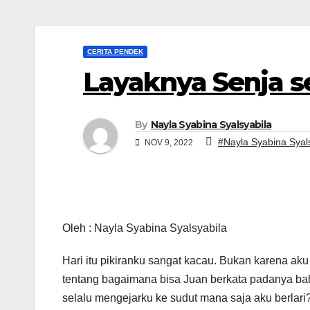
CERITA PENDEK
Layaknya Senja s
By
Nayla Syabina Syalsyabila
#Nayla Syabina Syal
NOV 9, 2022
Oleh : Nayla Syabina Syalsyabila
Hari itu pikiranku sangat kacau. Bukan karena ak
tentang bagaimana bisa Juan berkata padanya b
selalu mengejarku ke sudut mana saja aku berla