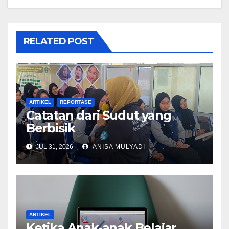
RELATED POST
ARTIKEL
REPORTASE
Catatan dari Sudut yang
Berbisik
JUL 31, 2026
ANISA MULYADI
ARTIKEL
Ketika Anak-anak Belajar