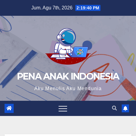
Skip
Jum. Agu 7th, 2026
2:19:41 PM
to
content
PENA ANAK INDONESIA
Aku Menulis Aku Mendunia