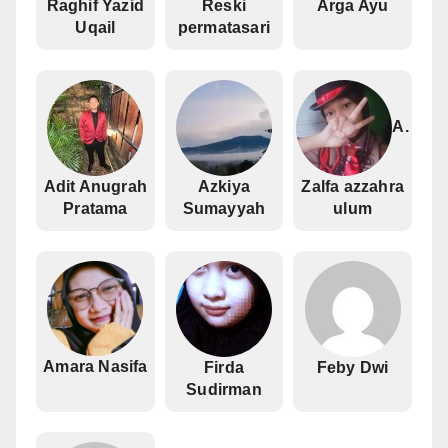
Raghif Yazid
Reski
Arga Ayu
Uqail
permatasari
A.
Adit Anugrah
Azkiya
Zalfa azzahra
Pratama
Sumayyah
ulum
Amara Nasifa
Firda
Feby Dwi
Sudirman