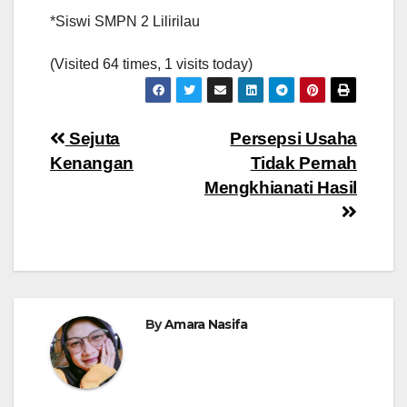
*Siswi SMPN 2 Lilirilau
(Visited 64 times, 1 visits today)
Navigasi
Sejuta
Persepsi Usaha
Kenangan
Tidak Pernah
pos
Mengkhianati Hasil
By
Amara Nasifa