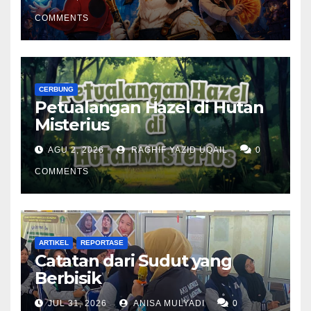
COMMENTS
CERBUNG
Petualangan Hazel di Hutan
Misterius
AGU 2, 2026
RAGHIF YAZID UQAIL
0
COMMENTS
ARTIKEL
REPORTASE
Catatan dari Sudut yang
Berbisik
JUL 31, 2026
ANISA MULYADI
0