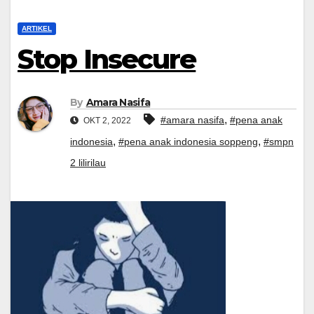
ARTIKEL
Stop Insecure
By
Amara Nasifa
,
#amara nasifa
#pena anak
OKT 2, 2022
,
,
indonesia
#pena anak indonesia soppeng
#smpn
2 lilirilau