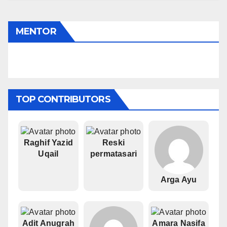
MENTOR
Gusnawati
TOP CONTRIBUTORS
Raghif Yazid
Reski
Uqail
permatasari
Arga Ayu
Adit Anugrah
Amara Nasifa