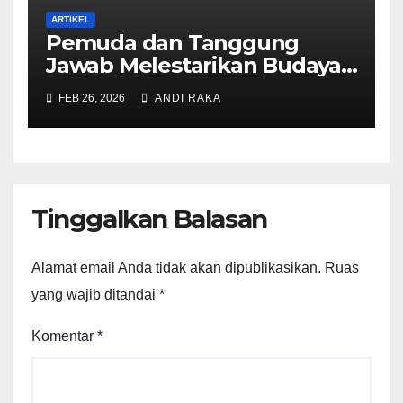
ARTIKEL
Pemuda dan Tanggung
Jawab Melestarikan Budaya
Ammatoa Kajang di Era
FEB 26, 2026
ANDI RAKA
Modern
Tinggalkan Balasan
Alamat email Anda tidak akan dipublikasikan.
Ruas
yang wajib ditandai
*
Komentar
*