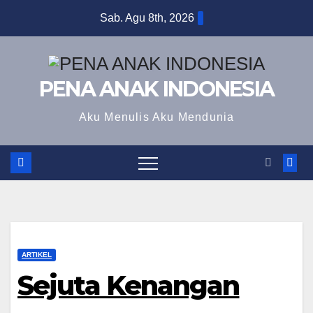
Skip
Sab. Agu 8th, 2026
to
content
PENA ANAK INDONESIA
Aku Menulis Aku Mendunia
ARTIKEL
Sejuta Kenangan