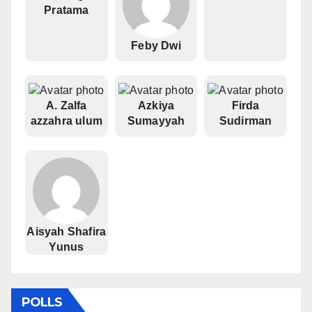
Pratama
Feby Dwi
A. Zalfa
Azkiya
Firda
azzahra ulum
Sumayyah
Sudirman
Aisyah Shafira
Yunus
POLLS