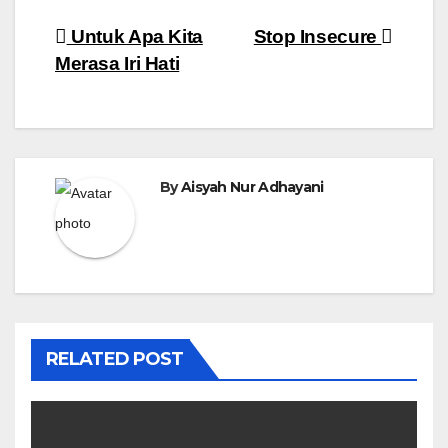
Navigasi
Untuk Apa Kita
Stop Insecure
Merasa Iri Hati
pos
By
Aisyah Nur Adhayani
RELATED POST