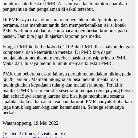
untuk masuk di eskul PMR. Alasannya adalah untuk menambah
pengetahuan dan pengalaman di eskul tersebut.
Di PMR saya di ajarkan cara membersihkan luka/pertolongan
pertama, cara membuat tandu dan memperkenalkan isi-isi kotak
P3K, Nadi normal dan macam-macam pemberian kompres pada
pasien. Dan kita juga di ajarkan laporan pos medis.
Fungsi PMR itu berbeda-beda, Tri Bakti PMR di sesuaikan dengan
kompetensi dan ketertarikan mereka. Di PMR kita dapat
menjalankan/membantu menyebar luaskan prinsip prinsip PMR.
Maka dari itu saya memilih untuk memasuki eskul PMR.
PMR dan beberapa eskul lainnya pernah mengadakan hiking pada
tgl 28 Januari. Manfaat hiking ialah bisa melatih mental dan
meningkatkan kepadatan tulang dan melatih jantung. Terakhir
manfaat PMR bisa mendidik seseorang menjadi remaja yang bersih
dan sehat.Saya senang karena kita bisa juga membantu sesama
apabila ada kejadian atau keadaan darurat. PMR banyak dilibatkan
juga untuk kegiatan-kegiatan kemanusiaan. Semoga semuanya
berkah.
Watansoppeng, 19 Mei 2022
(Visited 37 times, 1 visits today)