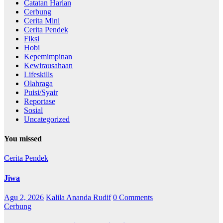
Catatan Harian
Cerbung
Cerita Mini
Cerita Pendek
Fiksi
Hobi
Kepemimpinan
Kewirausahaan
Lifeskills
Olahraga
Puisi/Syair
Reportase
Sosial
Uncategorized
You missed
Cerita Pendek
Jiwa
Agu 2, 2026
Kalila Ananda Rudif
0 Comments
Cerbung