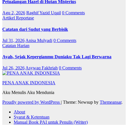
Petualangan Hazel di Hutan Misterius
Agu 2, 2026
Raghif Yazid Uqail
0 Comments
Artikel
Reportase
Catatan dari Sudut yang Berbisik
Jul 31, 2026
Anisa Mulyadi
0 Comments
Catatan Harian
Ayah, Sejak Kepergianmu Duniaku Tak Lagi Berwarna
Jul 26, 2026
Asywaq Fakhriah
0 Comments
PENA ANAK INDONESIA
Aku Menulis Aku Mendunia
Proudly powered by WordPress
|
Theme: Newsup by
Themeansar
.
About
Syarat & Ketentuan
Manual Book PAI untuk Penulis (Writer)