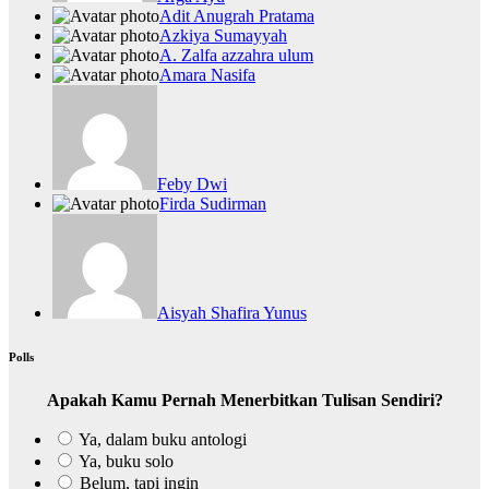
Adit Anugrah Pratama
Azkiya Sumayyah
A. Zalfa azzahra ulum
Amara Nasifa
Feby Dwi
Firda Sudirman
Aisyah Shafira Yunus
Polls
Apakah Kamu Pernah Menerbitkan Tulisan Sendiri?
Ya, dalam buku antologi
Ya, buku solo
Belum, tapi ingin