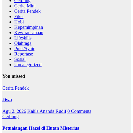
Cerbung
Cerita Mini
Cerita Pendek
Fiksi
Hobi
Kepemimpinan
Kewirausahaan
Lifeskills
Olahraga
Puisi/Syair
Reportase
Sosial
Uncategorized
You missed
Cerita Pendek
Jiwa
Agu 2, 2026
Kalila Ananda Rudif
0 Comments
Cerbung
Petualangan Hazel di Hutan Misterius