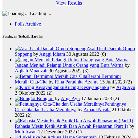
View Results
Loading ...
Polls Archive
Postingan Terbaik Hari Ini
Asal Usul Daerah Ompo
Soppeng
by
Anggi Idham
30 Agustus 2022
(6)
Jangan Menjadi Pelangi Untuk Orang yang Buta Warna
by
Aqilah Muadzah
30 Agustus 2022
(3)
Berani Bermimpi
Meraih Cita-Cita
by
Rina Paradhita Azahra
15 Juni 2023
(2)
Kucing Kesayanganku
by
Arga Ayu
2 Oktober 2022
(2)
Bunglon
by
Arga Ayu
17 Januari 2023
(2)
Pentingnya
Cita-Cita dan Usaha Meraihnya
by
Amara Nasifa
21 Oktober
2022
(2)
Rahasia Mesin Ketik Antik Dan Arwah Penasaran (Part 1)
by
Muh Irwan
12 Desember 2022
(1)
Luka
by
Azkiya Hasna Sumayyah
18 Februari 2024