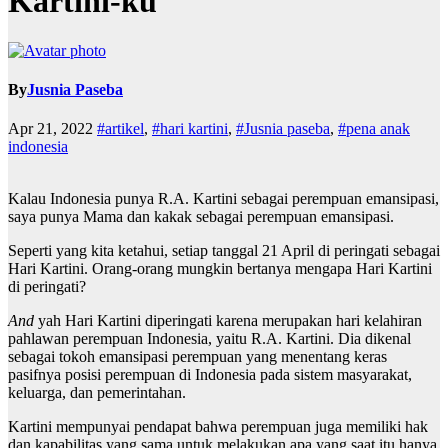
Kartini-ku
By
Jusnia Paseba
Apr 21, 2022
#artikel
,
#hari kartini
,
#Jusnia paseba
,
#pena anak
indonesia
Kalau Indonesia punya R.A. Kartini sebagai perempuan emansipasi,
saya punya Mama dan kakak sebagai perempuan emansipasi.
Seperti yang kita ketahui, setiap tanggal 21 April di peringati sebagai
Hari Kartini. Orang-orang mungkin bertanya mengapa Hari Kartini
di peringati?
And
yah Hari Kartini diperingati karena merupakan hari kelahiran
pahlawan perempuan Indonesia, yaitu R.A. Kartini. Dia dikenal
sebagai tokoh emansipasi perempuan yang menentang keras
pasifnya posisi perempuan di Indonesia pada sistem masyarakat,
keluarga, dan pemerintahan.
Kartini mempunyai pendapat bahwa perempuan juga memiliki hak
dan kapabilitas yang sama untuk melakukan apa yang saat itu hanya