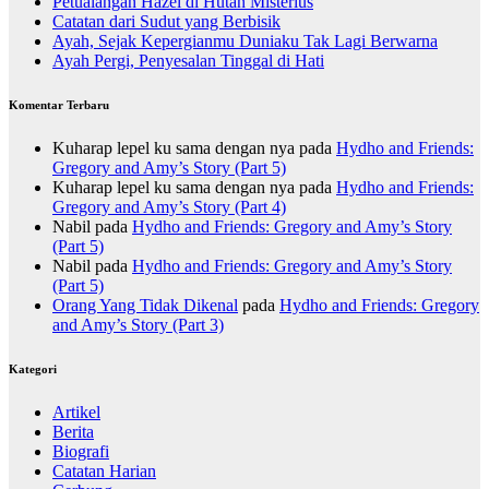
Petualangan Hazel di Hutan Misterius
Catatan dari Sudut yang Berbisik
Ayah, Sejak Kepergianmu Duniaku Tak Lagi Berwarna
Ayah Pergi, Penyesalan Tinggal di Hati
Komentar Terbaru
Kuharap lepel ku sama dengan nya
pada
Hydho and Friends:
Gregory and Amy’s Story (Part 5)
Kuharap lepel ku sama dengan nya
pada
Hydho and Friends:
Gregory and Amy’s Story (Part 4)
Nabil
pada
Hydho and Friends: Gregory and Amy’s Story
(Part 5)
Nabil
pada
Hydho and Friends: Gregory and Amy’s Story
(Part 5)
Orang Yang Tidak Dikenal
pada
Hydho and Friends: Gregory
and Amy’s Story (Part 3)
Kategori
Artikel
Berita
Biografi
Catatan Harian