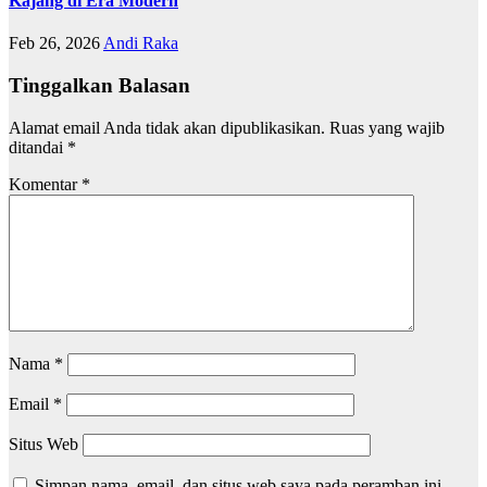
Kajang di Era Modern
Feb 26, 2026
Andi Raka
Tinggalkan Balasan
Alamat email Anda tidak akan dipublikasikan.
Ruas yang wajib
ditandai
*
Komentar
*
Nama
*
Email
*
Situs Web
Simpan nama, email, dan situs web saya pada peramban ini