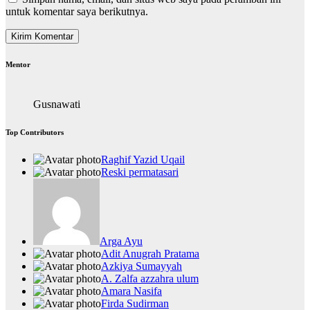
untuk komentar saya berikutnya.
Mentor
Gusnawati
Top Contributors
Raghif Yazid Uqail
Reski permatasari
Arga Ayu
Adit Anugrah Pratama
Azkiya Sumayyah
A. Zalfa azzahra ulum
Amara Nasifa
Firda Sudirman