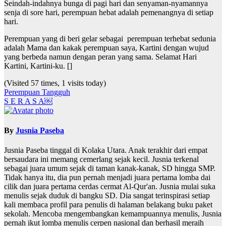
Seindah-indahnya bunga di pagi hari dan senyaman-nyamannya
senja di sore hari, perempuan hebat adalah pemenangnya di setiap
hari.
Perempuan yang di beri gelar sebagai perempuan terhebat sedunia
adalah Mama dan kakak perempuan saya, Kartini dengan wujud
yang berbeda namun dengan peran yang sama. Selamat Hari
Kartini, Kartini-ku. []
(Visited 57 times, 1 visits today)
Navigasi
Perempuan Tangguh
S E R A S A￼
pos
By
Jusnia Paseba
Jusnia Paseba tinggal di Kolaka Utara. Anak terakhir dari empat
bersaudara ini memang cemerlang sejak kecil. Jusnia terkenal
sebagai juara umum sejak di taman kanak-kanak, SD hingga SMP.
Tidak hanya itu, dia pun pernah menjadi juara pertama lomba dai
cilik dan juara pertama cerdas cermat Al-Qur'an. Jusnia mulai suka
menulis sejak duduk di bangku SD. Dia sangat terinspirasi setiap
kali membaca profil para penulis di halaman belakang buku paket
sekolah. Mencoba mengembangkan kemampuannya menulis, Jusnia
pernah ikut lomba menulis cerpen nasional dan berhasil meraih