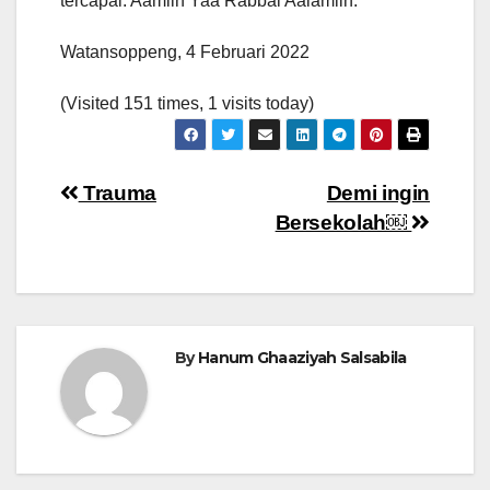
tercapai. Aamiin Yaa Rabbal Aalamiin.
Watansoppeng, 4 Februari 2022
(Visited 151 times, 1 visits today)
Navigasi
Trauma
Demi ingin
Bersekolah￼
pos
By
Hanum Ghaaziyah Salsabila