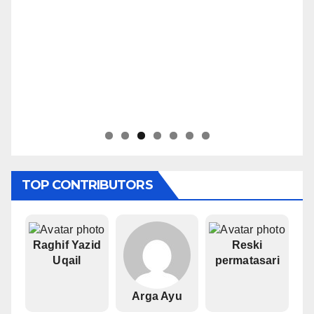
TOP CONTRIBUTORS
Raghif Yazid
Reski
Uqail
permatasari
Arga Ayu