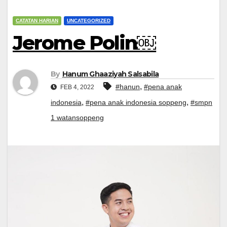
CATATAN HARIAN
UNCATEGORIZED
Jerome Polin￼
By
Hanum Ghaaziyah Salsabila
,
#hanun
#pena anak
FEB 4, 2022
,
,
indonesia
#pena anak indonesia soppeng
#smpn
1 watansoppeng