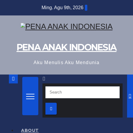
Skip
Ming. Agu 9th, 2026
to
content
PENA ANAK INDONESIA
Aku Menulis Aku Mendunia
ABOUT