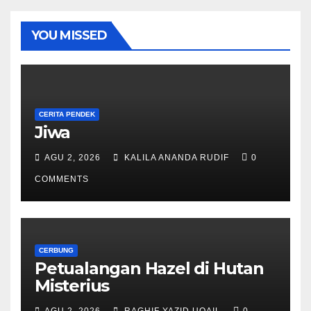
YOU MISSED
CERITA PENDEK
Jiwa
AGU 2, 2026
KALILA ANANDA RUDIF
0
COMMENTS
CERBUNG
Petualangan Hazel di Hutan
Misterius
AGU 2, 2026
RAGHIF YAZID UQAIL
0