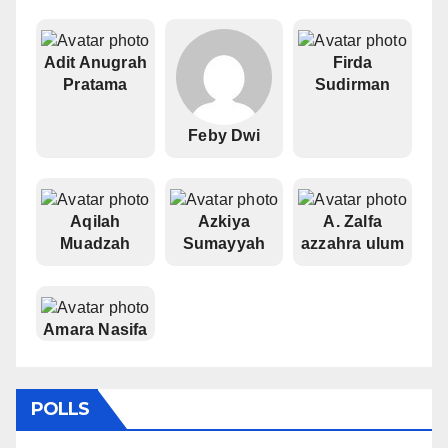
Adit Anugrah
Firda
Pratama
Sudirman
Feby Dwi
Aqilah
Azkiya
A. Zalfa
Muadzah
Sumayyah
azzahra ulum
Amara Nasifa
POLLS