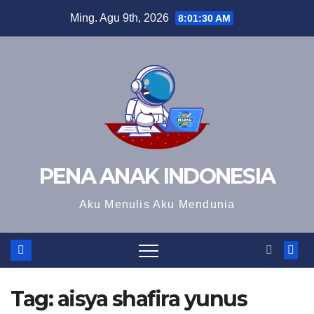
Skip
Ming. Agu 9th, 2026
8:01:31 AM
to
content
PENA ANAK INDONESIA
Aku Menulis Aku Mendunia
Tag:
aisya shafira yunus