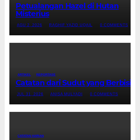
Petualangan Hazel di Hutan
Misterius
AGU 2, 2026
RAGHIF YAZID UQAIL
0 COMMENTS
ARTIKEL
REPORTASE
Catatan dari Sudut yang Berbisik
JUL 31, 2026
ANISA MULYADI
0 COMMENTS
CATATAN HARIAN