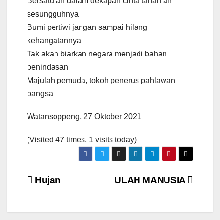
Bersatulah dalam dekapan cinta tanah air
sesungguhnya
Bumi pertiwi jangan sampai hilang
kehangatannya
Tak akan biarkan negara menjadi bahan
penindasan
Majulah pemuda, tokoh penerus pahlawan
bangsa
Watansoppeng, 27 Oktober 2021
(Visited 47 times, 1 visits today)
Navigasi
Hujan
ULAH MANUSIA
pos