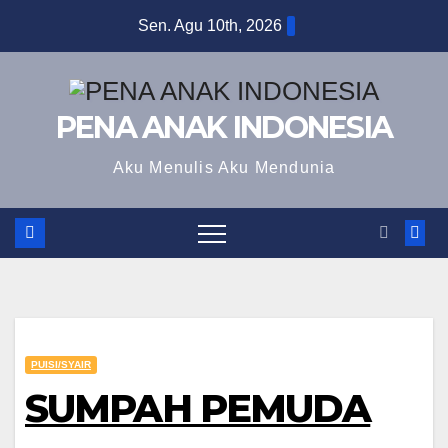
Skip
Sen. Agu 10th, 2026
to
content
PENA ANAK INDONESIA
Aku Menulis Aku Mendunia
PUISI/SYAIR
SUMPAH PEMUDA