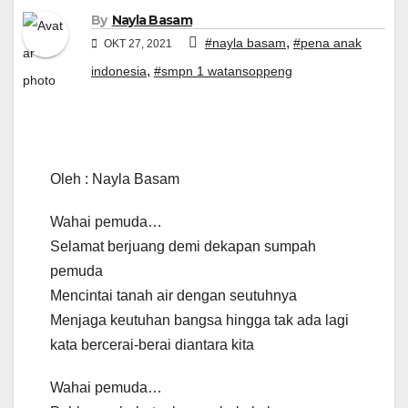
By
Nayla Basam
,
#nayla basam
#pena anak
OKT 27, 2021
,
indonesia
#smpn 1 watansoppeng
Oleh : Nayla Basam
Wahai pemuda…
Selamat berjuang demi dekapan sumpah
pemuda
Mencintai tanah air dengan seutuhnya
Menjaga keutuhan bangsa hingga tak ada lagi
kata bercerai-berai diantara kita
Wahai pemuda…