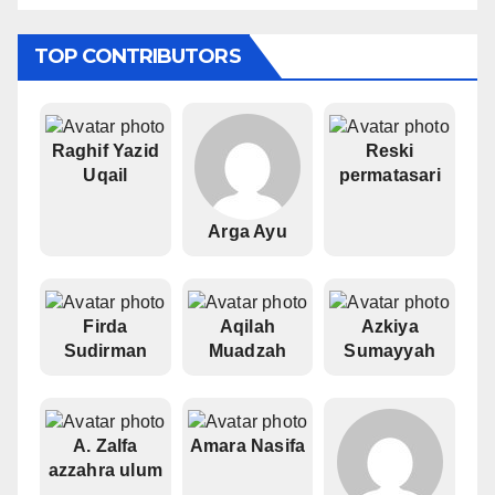
TOP CONTRIBUTORS
Raghif Yazid
Reski
Uqail
permatasari
Arga Ayu
Firda
Aqilah
Azkiya
Sudirman
Muadzah
Sumayyah
A. Zalfa
Amara Nasifa
azzahra ulum