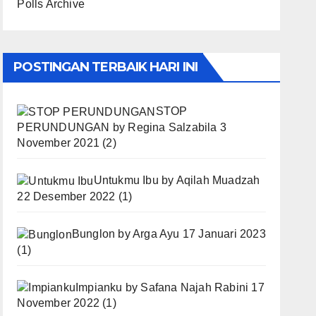
Polls Archive
POSTINGAN TERBAIK HARI INI
STOP
PERUNDUNGAN
by
Regina Salzabila
3
November 2021
(2)
Untukmu Ibu
by
Aqilah Muadzah
22 Desember 2022
(1)
Bunglon
by
Arga Ayu
17 Januari 2023
(1)
Impianku
by
Safana Najah Rabini
17
November 2022
(1)