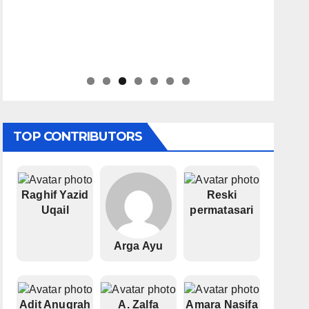
TOP CONTRIBUTORS
Raghif Yazid
Reski
Uqail
permatasari
Arga Ayu
Adit Anugrah
A. Zalfa
Amara Nasifa