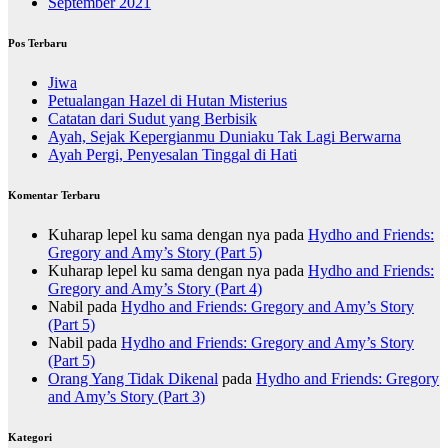
September 2021
Pos Terbaru
Jiwa
Petualangan Hazel di Hutan Misterius
Catatan dari Sudut yang Berbisik
Ayah, Sejak Kepergianmu Duniaku Tak Lagi Berwarna
Ayah Pergi, Penyesalan Tinggal di Hati
Komentar Terbaru
Kuharap lepel ku sama dengan nya
pada
Hydho and Friends:
Gregory and Amy’s Story (Part 5)
Kuharap lepel ku sama dengan nya
pada
Hydho and Friends:
Gregory and Amy’s Story (Part 4)
Nabil
pada
Hydho and Friends: Gregory and Amy’s Story
(Part 5)
Nabil
pada
Hydho and Friends: Gregory and Amy’s Story
(Part 5)
Orang Yang Tidak Dikenal
pada
Hydho and Friends: Gregory
and Amy’s Story (Part 3)
Kategori