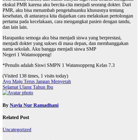
ekskul PMR karena aku bercita-cita menjadi seorang dokter. Dari
PMR, aku bisa menambah pengetahuanku khususnya tentang
kesehatan, di antaranya kita diajarkan cara melakukan pertolongan
pertama pada kecelakaan, cara mengangkat pasien dengan tandu,
dan lain lain.
Harapanku semoga aku bisa menjadi siswa yang berprestasi,
menjadi dokter yang sukses di masa depan, dan membanggakan
nama sekolah. Aku bangga menjadi siswa SMP
Negeri 1 Watansoppeng!
*Penulis adalah Siswi SMPN 1 Watansoppeng Kelas 7.3
(Visited 138 times, 1 visits today)
Navigasi
Ayo Maju Terus Jangan Menyerah
Selamat Ulang Tahun Ibu
pos
By
Nayla Nur Ramadhani
Related Post
Uncategorized