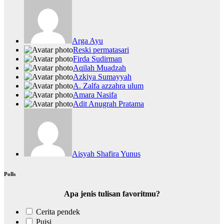
Arga Ayu
Reski permatasari
Firda Sudirman
Aqilah Muadzah
Azkiya Sumayyah
A. Zalfa azzahra ulum
Amara Nasifa
Adit Anugrah Pratama
Aisyah Shafira Yunus
Polls
Apa jenis tulisan favoritmu?
Cerita pendek
Puisi