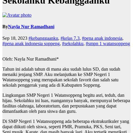
Sekolahku Kebanggaanku
By
Nayla Nur Ramadhani
Sep 18, 2023
#kebanggaanku
,
#kelas 7.3
,
#pena anak indonesia
,
#pena anak indonesia soppeng
,
#sekolahku
,
#smpn 1 watansoppeng
Oleh: Nayla Nur Ramadhani*
Tahun ini adalah tahun di mana aku sudah lulus SD, dan sudah
menaiki jenjang SMP. Aku melanjutkan ke SMP Negeri 1
Watansoppeng yang merupakan sekolah favorit dan salah satu
sekolah penggerak yang ada di Kabupaten Soppeng.
Lingkungan SMP Negeri 1 Watansoppeng begitu asri, teduh, dan
hijau. Sekolahku ini luas, ruangannya banyak, mempunyai beberapa
fasilitas olahraga, laboratorium, dan perpustakaan yang dapat
dimanfaatkan oleh para siswa dan guru.
Di SMP Negeri 1 Watansoppeng ada beberapa ekstrakurikuler yang
dapat diikuti oleh siswa, seperti PMR, Pramuka, PKS, Seni tari,
Seni musik, Karate, dan masih banyak lagi. Aku tertarik mengikuti