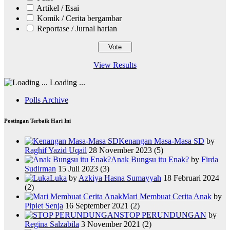
Artikel / Esai
Komik / Cerita bergambar
Reportase / Jurnal harian
View Results
Loading ...
Polls Archive
Postingan Terbaik Hari Ini
Kenangan Masa-Masa SD
by
Raghif Yazid Uqail
28 November 2023
(5)
Anak Bungsu itu Enak?
by
Firda
Sudirman
15 Juli 2023
(3)
Luka
by
Azkiya Hasna Sumayyah
18 Februari 2024
(2)
Mari Membuat Cerita Anak
by
Pipiet Senja
16 September 2021
(2)
STOP PERUNDUNGAN
by
Regina Salzabila
3 November 2021
(2)