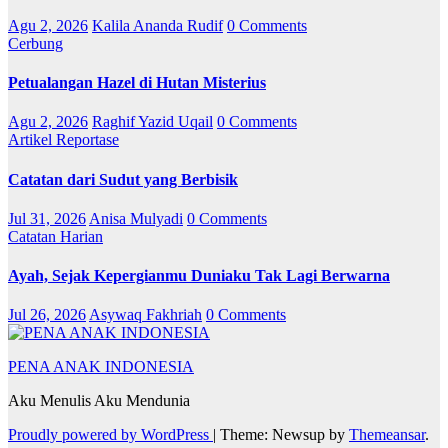
Agu 2, 2026
Kalila Ananda Rudif
0 Comments
Cerbung
Petualangan Hazel di Hutan Misterius
Agu 2, 2026
Raghif Yazid Uqail
0 Comments
Artikel
Reportase
Catatan dari Sudut yang Berbisik
Jul 31, 2026
Anisa Mulyadi
0 Comments
Catatan Harian
Ayah, Sejak Kepergianmu Duniaku Tak Lagi Berwarna
Jul 26, 2026
Asywaq Fakhriah
0 Comments
PENA ANAK INDONESIA
Aku Menulis Aku Mendunia
Proudly powered by WordPress
|
Theme: Newsup by
Themeansar
.