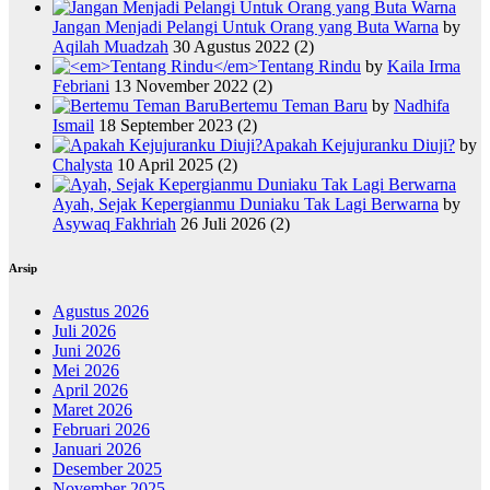
Jangan Menjadi Pelangi Untuk Orang yang Buta Warna
by
Aqilah Muadzah
30 Agustus 2022
(2)
Tentang Rindu
by
Kaila Irma
Febriani
13 November 2022
(2)
Bertemu Teman Baru
by
Nadhifa
Ismail
18 September 2023
(2)
Apakah Kejujuranku Diuji?
by
Chalysta
10 April 2025
(2)
Ayah, Sejak Kepergianmu Duniaku Tak Lagi Berwarna
by
Asywaq Fakhriah
26 Juli 2026
(2)
Arsip
Agustus 2026
Juli 2026
Juni 2026
Mei 2026
April 2026
Maret 2026
Februari 2026
Januari 2026
Desember 2025
November 2025