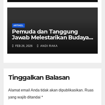
ARTIKEL
Pemuda dan Tanggung
Jawab Melestarikan Budaya
Ammatoa Kajang di Era
FEB 26, 2026
ANDI RAKA
Modern
Tinggalkan Balasan
Alamat email Anda tidak akan dipublikasikan.
Ruas
yang wajib ditandai
*