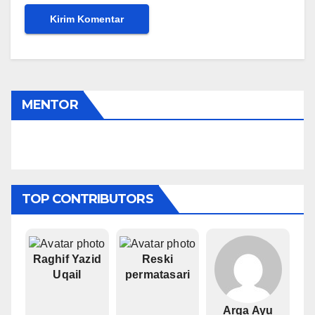
MENTOR
Gusnawati
TOP CONTRIBUTORS
Raghif Yazid
Reski
Uqail
permatasari
Arga Ayu