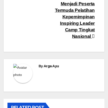
pos
Menjadi Peserta
Termuda Pelatihan
Kepemimpinan
Inspiring Leader
Camp Tingkat
Nasional
By
Arga Ayu
RELATED POST