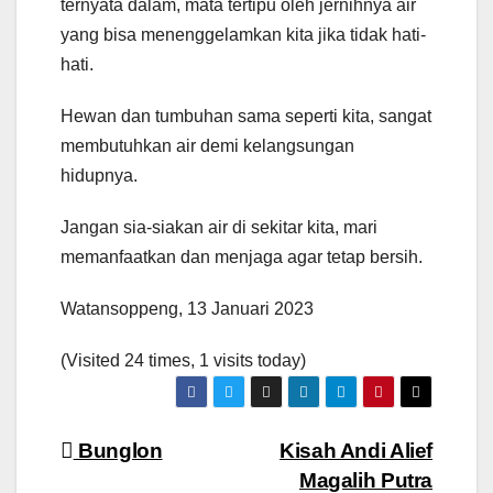
ternyata dalam, mata tertipu oleh jernihnya air
yang bisa menenggelamkan kita jika tidak hati-
hati.
Hewan dan tumbuhan sama seperti kita, sangat
membutuhkan air demi kelangsungan
hidupnya.
Jangan sia-siakan air di sekitar kita, mari
memanfaatkan dan menjaga agar tetap bersih.
Watansoppeng, 13 Januari 2023
(Visited 24 times, 1 visits today)
Navigasi
Bunglon
Kisah Andi Alief
Magalih Putra