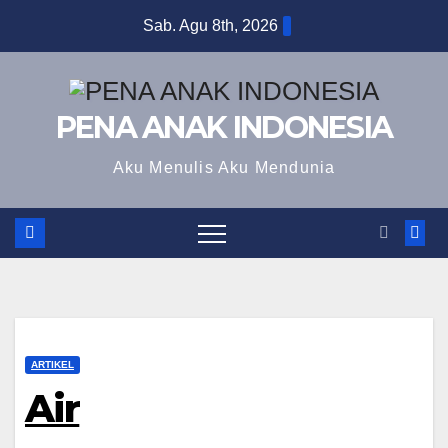
Skip
Sab. Agu 8th, 2026
to
content
PENA ANAK INDONESIA
Aku Menulis Aku Mendunia
ARTIKEL
Air