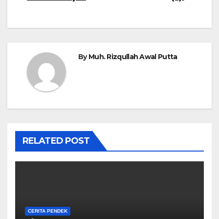
pos
By
Muh. Rizqullah Awal Putta
RELATED POST
CERITA PENDEK