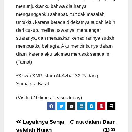
menunjukkanku bahwa dia hanya
menganggapku sahabat. Itu tidak masalah
untukku, karena berada didekatnya sudah lebih
dari cukup, melihat tawanya, mendengar
suaranya, dan merasakan kehadirannya sudah
membuatku bahagia. Aku mencintainya dalam
diam, karena aku tak mau merusak semua ini.
(Tamat)
*Siswa SMP Islam Al-Azhar 32 Padang
Sumatera Barat
(Visited 40 times, 1 visits today)
Navigasi
Layaknya Senja
Cinta dalam Diam
setelah Hujan
(1)