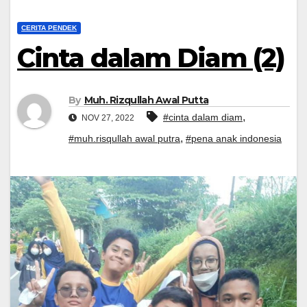
CERITA PENDEK
Cinta dalam Diam (2)
By
Muh. Rizqullah Awal Putta
,
#cinta dalam diam
NOV 27, 2022
,
#muh.risqullah awal putra
#pena anak indonesia