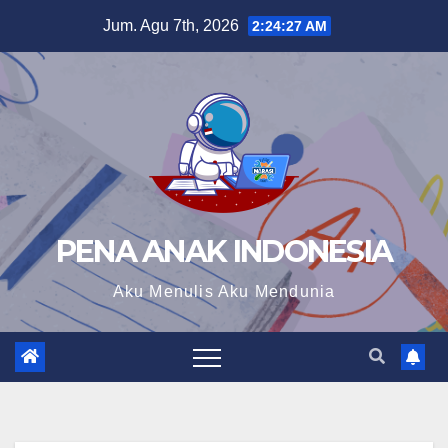
Skip
Jum. Agu 7th, 2026
2:24:28 AM
to
content
PENA ANAK INDONESIA
Aku Menulis Aku Mendunia