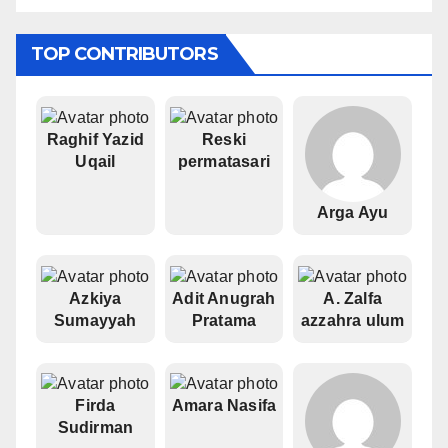
TOP CONTRIBUTORS
Raghif Yazid
Reski
Uqail
permatasari
Arga Ayu
Azkiya
Adit Anugrah
A. Zalfa
Sumayyah
Pratama
azzahra ulum
Firda
Amara Nasifa
Sudirman