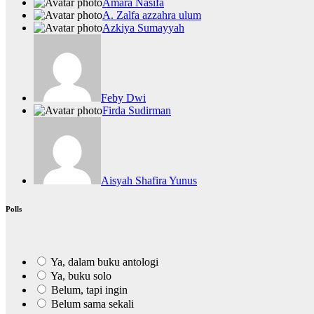
Amara Nasifa
A. Zalfa azzahra ulum
Azkiya Sumayyah
Feby Dwi
Firda Sudirman
Aisyah Shafira Yunus
Polls
Ya, dalam buku antologi
Ya, buku solo
Belum, tapi ingin
Belum sama sekali