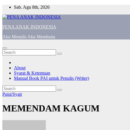
Skip
Sab. Agu 8th, 2026
to
content
PENA ANAK INDONESIA
Aku Menulis Aku Mendunia
About
Syarat & Ketentuan
Manual Book PAI untuk Penulis (Writer)
Puisi/Syair
MEMENDAM KAGUM