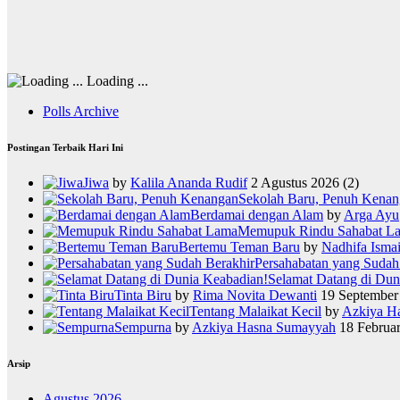
Loading ...
Polls Archive
Postingan Terbaik Hari Ini
Jiwa
by
Kalila Ananda Rudif
2 Agustus 2026
(2)
Sekolah Baru, Penuh Kena
Berdamai dengan Alam
by
Arga Ayu
Memupuk Rindu Sahabat L
Bertemu Teman Baru
by
Nadhifa Ismai
Persahabatan yang Sudah
Selamat Datang di Dun
Tinta Biru
by
Rima Novita Dewanti
19 September
Tentang Malaikat Kecil
by
Azkiya H
Sempurna
by
Azkiya Hasna Sumayyah
18 Februa
Arsip
Agustus 2026