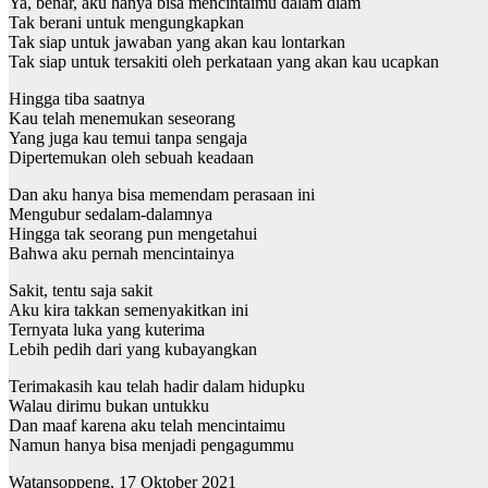
Ya, benar, aku hanya bisa mencintaimu dalam diam
Tak berani untuk mengungkapkan
Tak siap untuk jawaban yang akan kau lontarkan
Tak siap untuk tersakiti oleh perkataan yang akan kau ucapkan
Hingga tiba saatnya
Kau telah menemukan seseorang
Yang juga kau temui tanpa sengaja
Dipertemukan oleh sebuah keadaan
Dan aku hanya bisa memendam perasaan ini
Mengubur sedalam-dalamnya
Hingga tak seorang pun mengetahui
Bahwa aku pernah mencintainya
Sakit, tentu saja sakit
Aku kira takkan semenyakitkan ini
Ternyata luka yang kuterima
Lebih pedih dari yang kubayangkan
Terimakasih kau telah hadir dalam hidupku
Walau dirimu bukan untukku
Dan maaf karena aku telah mencintaimu
Namun hanya bisa menjadi pengagummu
Watansoppeng, 17 Oktober 2021