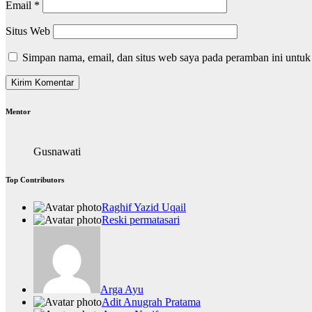
Email
*
Situs Web
Simpan nama, email, dan situs web saya pada peramban ini untuk
Mentor
Gusnawati
Top Contributors
Raghif Yazid Uqail
Reski permatasari
Arga Ayu
Adit Anugrah Pratama