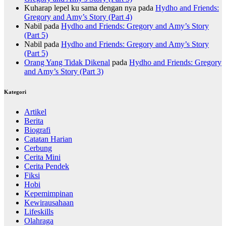
Kuharap lepel ku sama dengan nya
pada
Hydho and Friends:
Gregory and Amy’s Story (Part 4)
Nabil
pada
Hydho and Friends: Gregory and Amy’s Story
(Part 5)
Nabil
pada
Hydho and Friends: Gregory and Amy’s Story
(Part 5)
Orang Yang Tidak Dikenal
pada
Hydho and Friends: Gregory
and Amy’s Story (Part 3)
Kategori
Artikel
Berita
Biografi
Catatan Harian
Cerbung
Cerita Mini
Cerita Pendek
Fiksi
Hobi
Kepemimpinan
Kewirausahaan
Lifeskills
Olahraga