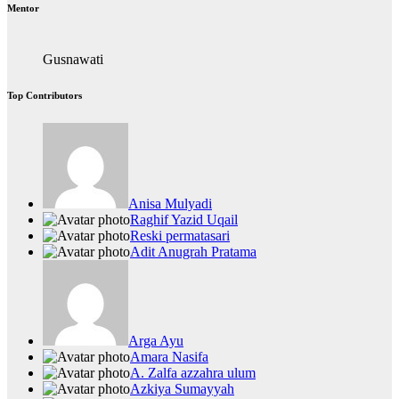
Mentor
Gusnawati
Top Contributors
Anisa Mulyadi
Raghif Yazid Uqail
Reski permatasari
Adit Anugrah Pratama
Arga Ayu
Amara Nasifa
A. Zalfa azzahra ulum
Azkiya Sumayyah