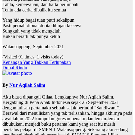
Tahta, kemewahan, dan harta berlimpah
Tentu ada cerita dibalik itu semua
Yang hidup bagai tuan putri sekalipun
Pasti pernah dibuai derita dihujan kecewa
Sungguh yang tidak mengeluh
Bukan berarti tak punya keluh
Watansoppeng, September 2021
(Visited 91 times, 1 visits today)
Navigasi
Kenangan Yang Takkan Terlupakan
Duhai Rindu
pos
By
Nur Aqilah Salim
Aku biasa dipanggil Qilaa. Lengkapnya Nur Aqilah Salim.
Bergabung di Pena Anak Indonesia sejak 25 September 2021
dengan tulisan pertamaku sebuah sajak berjudul “Sandiwara”.
Berawal dari menuliskan yang tak terlisankan, hingga akhirnya pada
awal tahun 2022 kumpulan goresan penaku dan teman-teman
dibukukan, menjadi buku pertama kami yang saat itu masih
berstatus pelajar di SMPN 1 Watansoppeng. Sekarang aku sedang
menikmati hiruk pikuk organisasi di SMAN 8 Soppeng! Jika