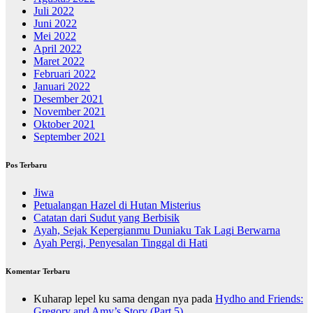
Juli 2022
Juni 2022
Mei 2022
April 2022
Maret 2022
Februari 2022
Januari 2022
Desember 2021
November 2021
Oktober 2021
September 2021
Pos Terbaru
Jiwa
Petualangan Hazel di Hutan Misterius
Catatan dari Sudut yang Berbisik
Ayah, Sejak Kepergianmu Duniaku Tak Lagi Berwarna
Ayah Pergi, Penyesalan Tinggal di Hati
Komentar Terbaru
Kuharap lepel ku sama dengan nya
pada
Hydho and Friends:
Gregory and Amy’s Story (Part 5)