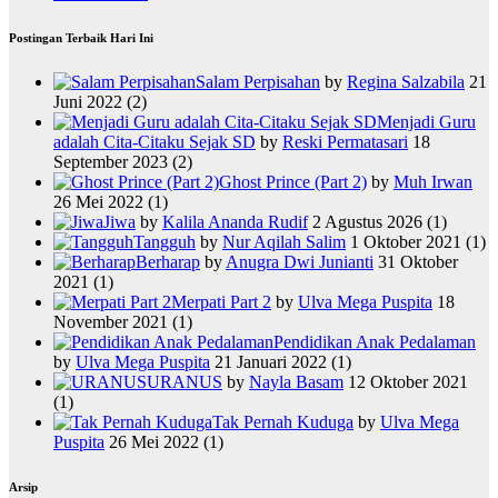
Postingan Terbaik Hari Ini
Salam Perpisahan
by
Regina Salzabila
21
Juni 2022
(2)
Menjadi Guru
adalah Cita-Citaku Sejak SD
by
Reski Permatasari
18
September 2023
(2)
Ghost Prince (Part 2)
by
Muh Irwan
26 Mei 2022
(1)
Jiwa
by
Kalila Ananda Rudif
2 Agustus 2026
(1)
Tangguh
by
Nur Aqilah Salim
1 Oktober 2021
(1)
Berharap
by
Anugra Dwi Junianti
31 Oktober
2021
(1)
Merpati Part 2
by
Ulva Mega Puspita
18
November 2021
(1)
Pendidikan Anak Pedalaman
by
Ulva Mega Puspita
21 Januari 2022
(1)
URANUS
by
Nayla Basam
12 Oktober 2021
(1)
Tak Pernah Kuduga
by
Ulva Mega
Puspita
26 Mei 2022
(1)
Arsip