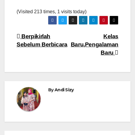
(Visited 213 times, 1 visits today)
Navigasi
Berpikirlah
Kelas
Sebelum Berbicara
Baru,Pengalaman
pos
Baru
By
Andi Sizy