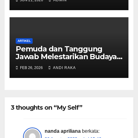
JUN 21, 2026
ADMIN
ARTIKEL
Pemuda dan Tanggung
Jawab Melestarikan Budaya
Ammatoa Kajang di Era
FEB 26, 2026
ANDI RAKA
Modern
3 thoughts on “My Self”
nanda apriliana
berkata: